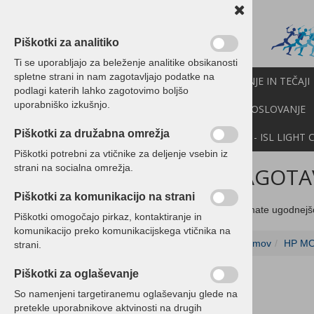
Piškotki za analitiko
Ti se uporabljajo za beleženje analitike obsikanosti
spletne strani in nam zagotavljajo podatke na
PROGRAMI BIROKRAT
IZOBRAŽEVANJE IN TEČAJI
podlagi katerih lahko zagotovimo boljšo
uporabniško izkušnjo.
CENIK
NOVICE
NEXT
API
E-POSLOVANJE
Piškotki za družabna omrežja
DEMO VERZIJE
POMOČ NA DALJAVO - ISL LIGHT 
Piškotki potrebni za vtičnike za deljenje vsebin iz
strani na socialna omrežja.
ZAGOTAV
Programski paketi Birokrat
Piškotki za komunikacijo na strani
Programski paketi Birokrat
Če imate ugodnejš
Piškotki omogočajo pirkaz, kontaktiranje in
POS - Davčna blagajna
komunikacijo preko komunikacijskega vtičnika na
Domov
HP MO
Davčna blagajna Birokrat
strani.
paketi z račun. opremo
Piškotki za oglaševanje
Ordertab
So namenjeni targetiranemu oglaševanju glede na
pretekle uporabnikove aktvinosti na drugih
Tiskalniki - POS