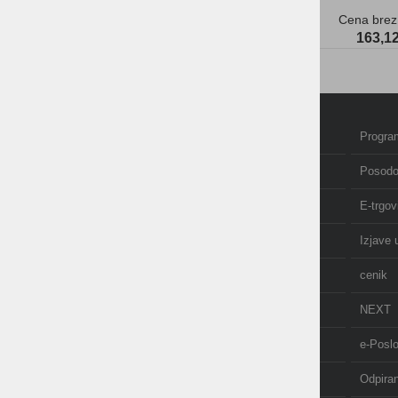
Cena brez
163,12
Domov
Program
Izobraževanje in tečaji
Posodo
Računovodstvo
E-trgov
O nas
Izjave 
AKCIJE
cenik
NOVICE
NEXT
API
e-Posl
POS terminal
Odpira