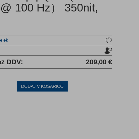
 @ 100 Hz） 350nit,
delek
u
ez DDV:
209,00 €
DODAJ V KOŠARICO