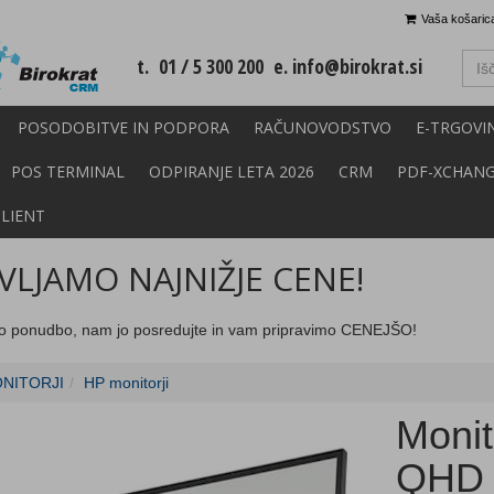
Vaša košarica
t. 01 / 5 300 200 e.
info@birokrat.si
POSODOBITVE IN PODPORA
RAČUNOVODSTVO
E-TRGOVI
POS TERMINAL
ODPIRANJE LETA 2026
CRM
PDF-XCHAN
CLIENT
LJAMO NAJNIŽJE CENE!
o ponudbo, nam jo posredujte in vam pripravimo CENEJŠO!
NITORJI
HP monitorji
Monit
QHD 