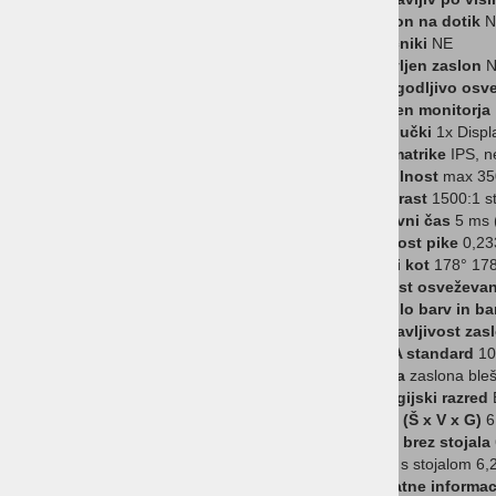
Računalniki
Zaslon na dotik
N
Zvočniki
NE
ESET Antivirus
ukrivljen zaslon
N
Prilagodljivo osv
Ideja za DARILO
Namen monitorja
Priključki
1x Displ
Strežniki
Tip matrike
IPS, n
Tehtnice
Svetilnost
max 35
Kontrast
1500:1 st
Torbice in etuiji z logotipom
Odzivni čas
5 ms (
Velikost pike
0,23
HP RAČUNALNIKI
Vidni kot
178° 17
Hitrost osveževan
HP MONITORJI
Število barv in b
Nastavljivost za
HP TISKALNIKI
VESA standard
10
Barva
zaslona bleš
HP DODATKI
Energijski razred
E
Mere (Š x V x G)
6
Mere brez stojala
Teža
s stojalom 6,2
Dodatne informac