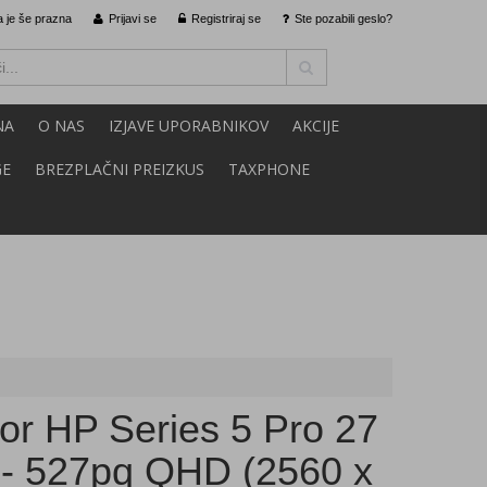
 je še prazna
Prijavi se
Registriraj se
Ste pozabili geslo?
NA
O NAS
IZJAVE UPORABNIKOV
AKCIJE
GE
BREZPLAČNI PREIZKUS
TAXPHONE
or HP Series 5 Pro 27
- 527pq QHD (2560 x