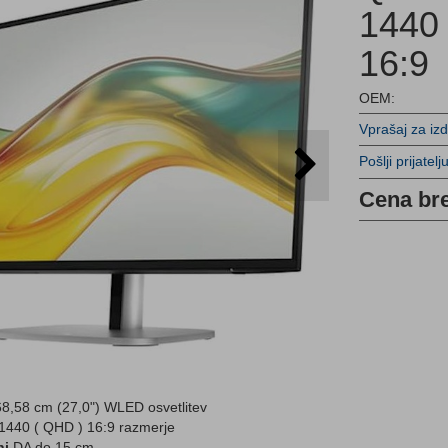
1440
16:9
OEM:
Vprašaj za iz
Pošlji prijatelj
Cena br
8,58 cm (27,0") WLED osvetlitev
1440 ( QHD ) 16:9 razmerje
ni
DA do 15 cm