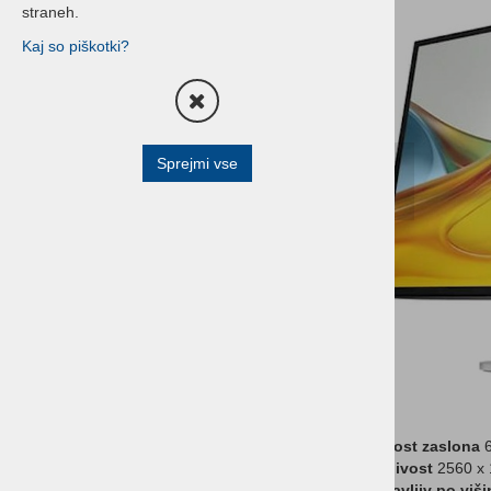
straneh.
Terminali za prevzeme, izdajo
Kaj so piškotki?
blaga in inventuro
Blagajniški predali
Čitalniki črtne kode
Sprejmi vse
All in one - POS Sistemi
All in one - Shuttle
POS prikazovalniki
Tablice
Pisarniški tiskalniki
HP POS Oprema
Buzzer sistemi
Velikost zaslona
6
Optični čitalci
Ločljivost
2560 x 
Nastavljiv po viši