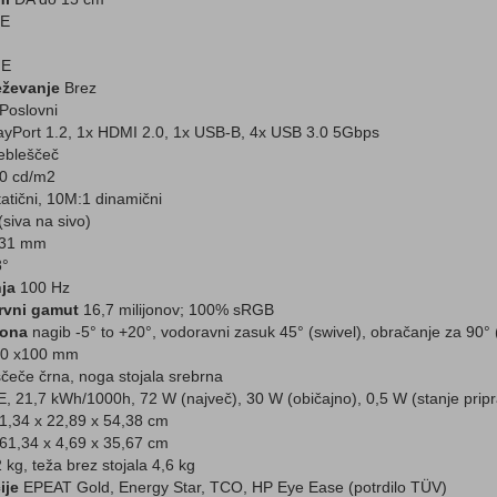
E
E
eževanje
Brez
Poslovni
ayPort 1.2, 1x HDMI 2.0, 1x USB-B, 4x USB 3.0 5Gbps
ebleščeč
0 cd/m2
atični, 10M:1 dinamični
siva na sivo)
31 mm
8°
ja
100 Hz
arvni gamut
16,7 milijonov; 100% sRGB
slona
nagib -5° to +20°, vodoravni zasuk 45° (swivel), obračanje za 90° 
0 x100 mm
čeče črna, noga stojala srebrna
, 21,7 kWh/1000h, 72 W (največ), 30 W (običajno), 0,5 W (stanje pripra
1,34 x 22,89 x 54,38 cm
61,34 x 4,69 x 35,67 cm
 kg, teža brez stojala 4,6 kg
ije
EPEAT Gold, Energy Star, TCO, HP Eye Ease (potrdilo TÜV)