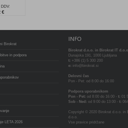
 DDV:
 €
INFO
i Birokrat
Birokrat
d.o.o. in Birokrat IT d.o.o
bitve in podpora
Dunajska 191, 1000 Ljubljana
t:
+386 (1) 5 300 200
e:
info@birokrat.si
ina
Delovni čas
uporabnikov
Pon - Pet: od 8:00 do 16:00
Podpora uporabnikom
Pon - Pet:
od 8:00 do 16:00 -
t:
01 5
Sob - Ned:
od 9:00 do 13:00 -
t:
064
ovanje
Copyright © 2020 Birokrat d.o.o. in 
d.o.o.
nje LETA 2026
Vse pravice pridržane