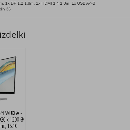
, 1x DP 1.2 1,8m, 1x HDMI 1.4 1,8m, 1x USB A->B
cih
36
izdelki
 24 WUXGA -
20 x 1200 @
it, 16:10