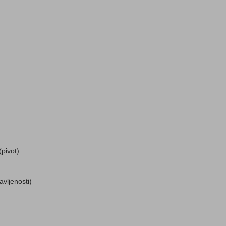
(pivot)
vljenosti)