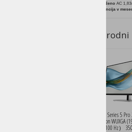
Priloženo
AC 1,83m
Garancija v mese
Sorodni 
HP Series 5 Pro
524pn WUXGA (19
100 Hz） 350n