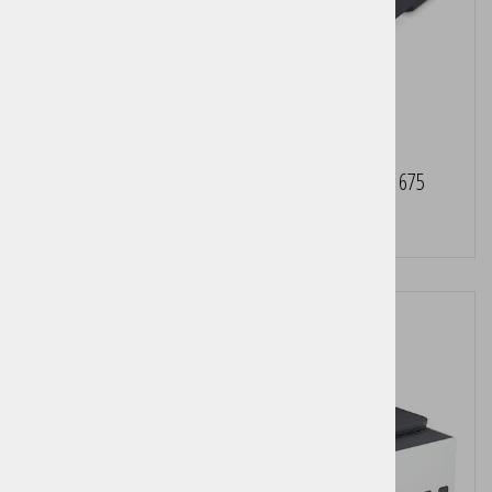
Večfunkcijska brizgalna naprava HP Smart Tank 675
Cena brez DDV:
169,00 €