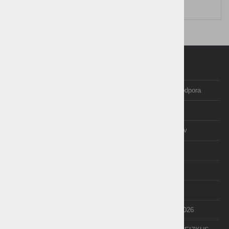
Cena brez DDV:
309,00 €
Domov
Programi Birokrat
Izobraževanje in tečaji
Posodobitve in podpora
Računovodstvo
E-trgovina
O nas
Izjave uporabnikov
AKCIJE
cenik
NOVICE
NEXT
API
e-Poslovanje
POS terminal
Odpiranje LETA 2026