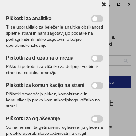
Vaša košarica je še prazna
Piškotki za analitiko
Ti se uporabljajo za beleženje analitike obsikanosti
spletne strani in nam zagotavljajo podatke na
t. 01 / 5 300 200 e.
podlagi katerih lahko zagotovimo boljšo
info@birokrat.si
uporabniško izkušnjo.
Piškotki za družabna omrežja
Piškotki potrebni za vtičnike za deljenje vsebin iz
strani na socialna omrežja.
Podrobno
Menu
Košarica
Piškotki za komunikacijo na strani
Piškotki omogočajo pirkaz, kontaktiranje in
ZAGOTAVLJAMO NAJNIŽJE
komunikacijo preko komunikacijskega vtičnika na
strani.
CENE!
Piškotki za oglaševanje
Če imate ugodnejšo ponudbo, nam jo posredujte in vam
So namenjeni targetiranemu oglaševanju glede na
pripravimo CENEJŠO!
pretekle uporabnikove aktvinosti na drugih