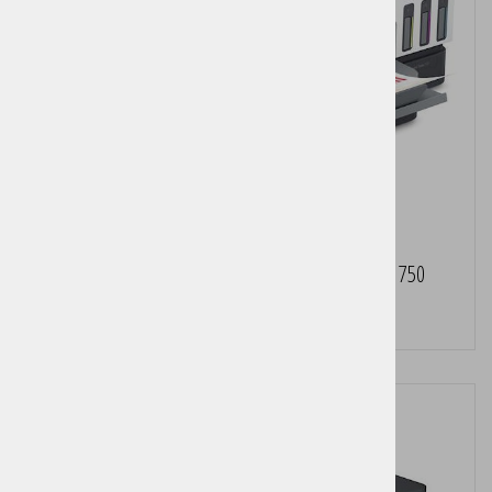
Večfunkcijska brizgalna naprava HP Smart Tank 750
Cena brez DDV:
185,00 €