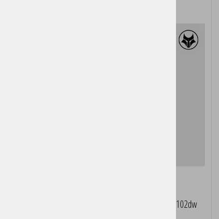
Večfunkcijska laserska naprava HP LaserJet Pro 4102dw