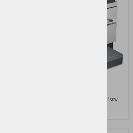
Večfunkcijska laserska naprava HP LaserJet M234sdw
Cena brez DDV:
145,00 €