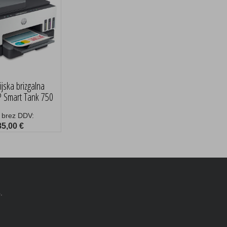
ijska brizgalna
 Smart Tank 750
 brez DDV:
85,00 €
.