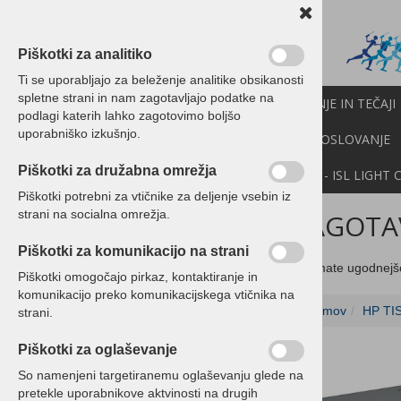
Piškotki za analitiko
Ti se uporabljajo za beleženje analitike obsikanosti
spletne strani in nam zagotavljajo podatke na
PROGRAMI BIROKRAT
IZOBRAŽEVANJE IN TEČAJI
podlagi katerih lahko zagotovimo boljšo
uporabniško izkušnjo.
CENIK
NOVICE
NEXT
API
E-POSLOVANJE
Piškotki za družabna omrežja
DEMO VERZIJE
POMOČ NA DALJAVO - ISL LIGHT 
Piškotki potrebni za vtičnike za deljenje vsebin iz
strani na socialna omrežja.
ZAGOTAV
Programski paketi Birokrat
Piškotki za komunikacijo na strani
Programski paketi Birokrat
Če imate ugodnejš
Piškotki omogočajo pirkaz, kontaktiranje in
POS - Davčna blagajna
komunikacijo preko komunikacijskega vtičnika na
Domov
HP TI
Davčna blagajna Birokrat
strani.
paketi z račun. opremo
Piškotki za oglaševanje
Ordertab
So namenjeni targetiranemu oglaševanju glede na
pretekle uporabnikove aktvinosti na drugih
Tiskalniki - POS