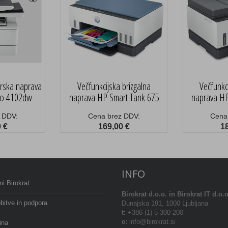
erska naprava
Večfunkcijska brizgalna
Večfunkc
ro 4102dw
naprava HP Smart Tank 675
naprava HP
 DDV:
Cena brez DDV:
Cena
 €
169,00 €
1
INFO
i Birokrat
Birokrat
d.o.o. in Birokrat IT d.o.o
bitve in podpora
Dunajska 191, 1000 Ljubljana
t:
+386 (1) 5 300 200
e:
info@birokrat.si
ina