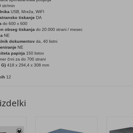
 str/min
lnika
USB, Mreža, WiFI
transko tiskanje
DA
a
do 600 x 600
en obseg tiskanja
do 20.000 strani / mesec
ja
NE
alnik dokumentov
da, 40 listni
eniranje
NE
teta papirja
150 listov
ner črni za do 700 strani
 G)
418 x 294,4 x 308 mm
cih
12
izdelki