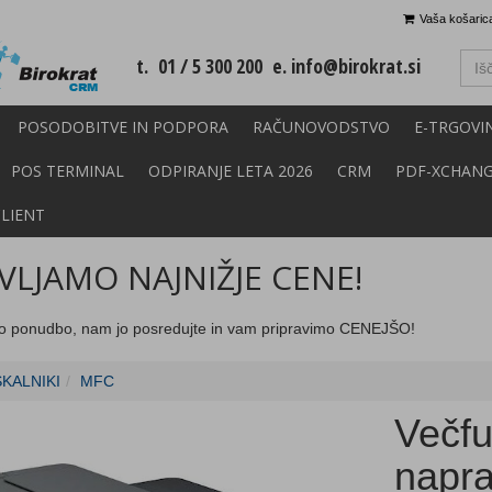
Vaša košarica
t. 01 / 5 300 200 e.
info@birokrat.si
POSODOBITVE IN PODPORA
RAČUNOVODSTVO
E-TRGOVI
POS TERMINAL
ODPIRANJE LETA 2026
CRM
PDF-XCHAN
CLIENT
LJAMO NAJNIŽJE CENE!
o ponudbo, nam jo posredujte in vam pripravimo CENEJŠO!
SKALNIKI
MFC
Večfu
napra