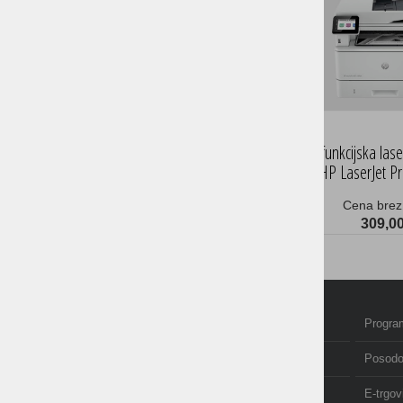
Večfunkcijska las
HP LaserJet P
Cena brez
309,00
Domov
Program
Izobraževanje in tečaji
Posodo
Računovodstvo
E-trgov