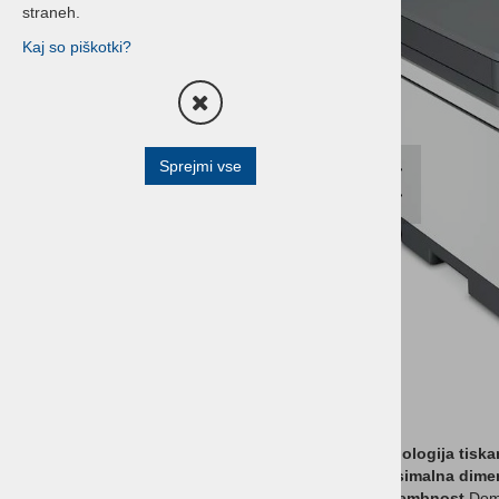
straneh.
Terminali za prevzeme, izdajo
Kaj so piškotki?
blaga in inventuro
Blagajniški predali
Čitalniki črtne kode
Sprejmi vse
All in one - POS Sistemi
All in one - Shuttle
POS prikazovalniki
Tablice
Pisarniški tiskalniki
HP POS Oprema
Buzzer sistemi
Tehnologija tiska
Optični čitalci
Maksimalna dimen
Namembnost
Doma