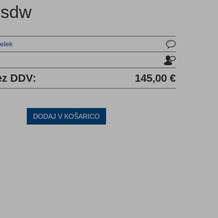
sdw
delek
u
ez DDV:
145,00 €
DODAJ V KOŠARICO