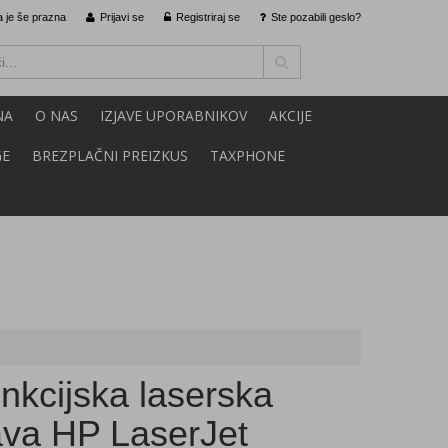
 je še prazna
Prijavi se
Registriraj se
Ste pozabili geslo?
NA
O NAS
IZJAVE UPORABNIKOV
AKCIJE
GE
BREZPLAČNI PREIZKUS
TAXPHONE
nkcijska laserska
va HP LaserJet