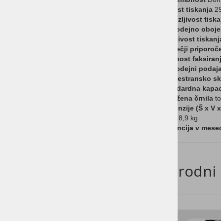
Računalniki
Hitrost tiskanja
29
Povezljivost tiska
ESET Antivirus
Samodejno obojes
Ločljivost tiskanj
Ideja za DARILO
Največji priporoč
Možnost faksiran
Strežniki
Samodejni podaj
Tehtnice
Obojestransko sk
Standardna kapaci
Torbice in etuiji z logotipom
Priložena črnila
to
Dimenzije (Š x V x
HP RAČUNALNIKI
Teža
8,9 kg
Garancija v mese
HP MONITORJI
HP TISKALNIKI
Sorodni 
MFC
Tiskalniki
HP DODATKI