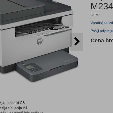
M234
OEM:
Vprašaj za iz
Pošlji prijatelj
Cena br
nja
Laserski ČB
zija tiskanja
A4
ča uporaba/Mala podjetja