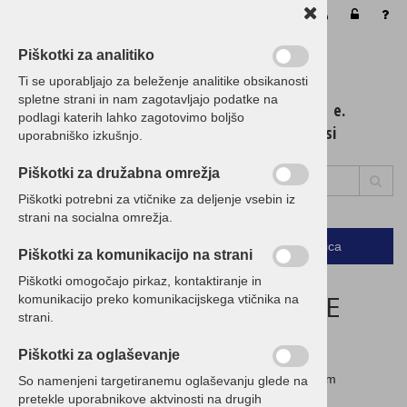
Vaša košarica je še prazna
Piškotki za analitiko
Ti se uporabljajo za beleženje analitike obsikanosti
spletne strani in nam zagotavljajo podatke na
t. 01 / 5 300 200 e.
podlagi katerih lahko zagotovimo boljšo
info@birokrat.si
uporabniško izkušnjo.
Piškotki za družabna omrežja
Piškotki potrebni za vtičnike za deljenje vsebin iz
strani na socialna omrežja.
Podrobno
Menu
Košarica
Piškotki za komunikacijo na strani
Piškotki omogočajo pirkaz, kontaktiranje in
ZAGOTAVLJAMO NAJNIŽJE
komunikacijo preko komunikacijskega vtičnika na
strani.
CENE!
Piškotki za oglaševanje
Če imate ugodnejšo ponudbo, nam jo posredujte in vam
So namenjeni targetiranemu oglaševanju glede na
pripravimo CENEJŠO!
pretekle uporabnikove aktvinosti na drugih