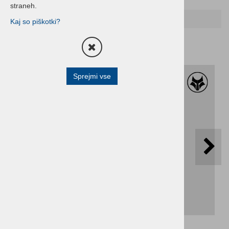
straneh.
Domov
HP TISKALNIKI
MFC
Kaj so piškotki?
Sprejmi vse