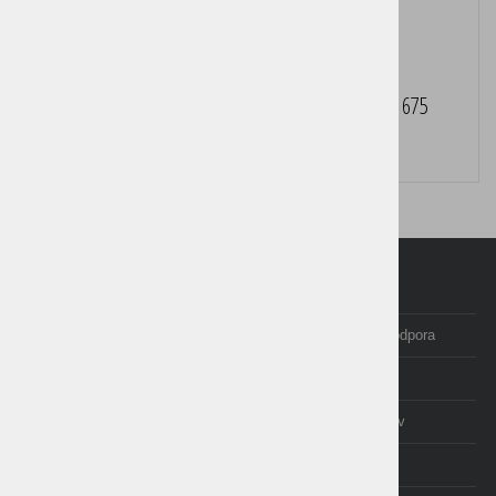
Večfunkcijska brizgalna naprava HP Smart Tank 675
Cena brez DDV:
169,00 €
Domov
Programi Birokrat
Izobraževanje in tečaji
Posodobitve in podpora
Računovodstvo
E-trgovina
O nas
Izjave uporabnikov
AKCIJE
cenik