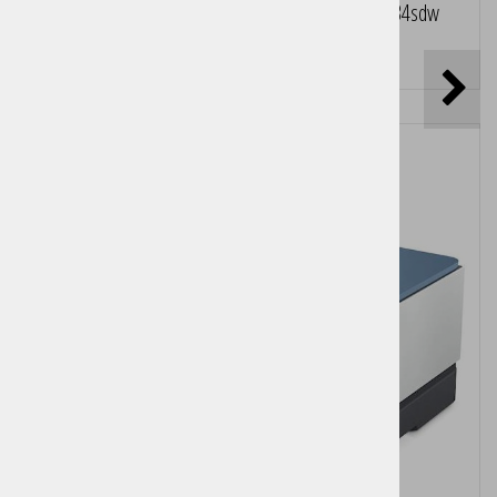
Večfunkcijska laserska naprava HP LaserJet M234sdw
Cena brez DDV:
145,00 €