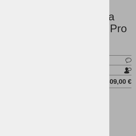
Večfunkcijska laserska
naprava HP LaserJet Pro
4102dw
OEM:
Vprašaj za izdelek
Pošlji prijatelju
Cena brez DDV:
309,00 €
DODAJ V KOŠARICO
Tehnologija tiskanja
Laserski ČB
Maksimalna dimenzija tiskanja
A4
Namembnost
Poslovna uporaba