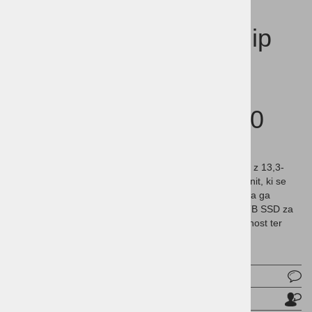
HP EliteBook 8 G1i Flip
13 Ultra 7-
255U/16GB/SSD
1TB/13.3''WUXGA 400
Touch/W11Pro
HP EliteBook 8 G1 i Flip je vrhunski poslovni prenosnik z 13,3-
palčnim WUXGA zaslonom na dotik in svetilnostjo 400 nit, ki se
obrne za 360° in omogoča uporabo kot tablico. Poganja ga
zmogljiv procesor Intel Core Ultra 7 255U, skupaj z 1 TB SSD za
hitro shranjevanje in Windows 11 Pro za napredno varnost ter
poslovno produktivnost. Eleganten, lahek in robusten.
OEM:
Vprašaj za izdelek
Pošlji prijatelju