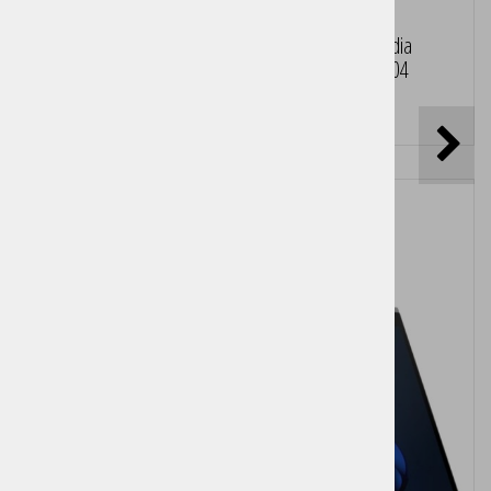
AI Delovna postaja HP ZGX Nano G1n AI Nvidia
NGB10/128GB/4TB/DGX OS 7 - Ubuntu 24.04
Cena brez DDV:
4.490,00 €