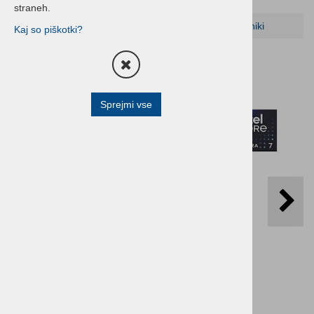
straneh.
Domov
HP RAČUNALNIKI
HP prenosni računalniki
Kaj so piškotki?
Sprejmi vse