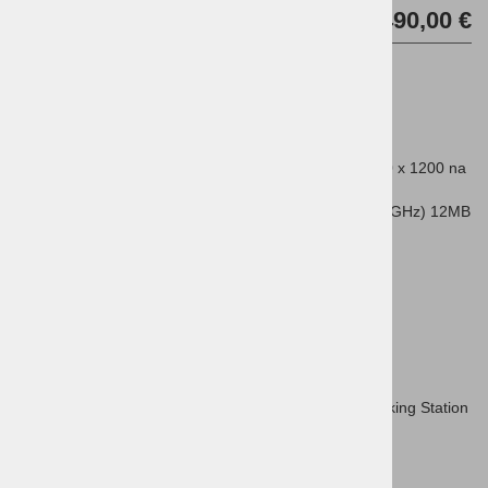
Cena brez DDV:
2.490,00 €
DODAJ V KOŠARICO
Diagonala zaslona
33,8 cm (13,3'') WUXGA IPS 1920 x 1200 na
dotik, 16:10, bleščeč, 400 nit, Gorilla Glass 7
Vrsta procesorja
Intel Core Ultra 7 -255U (4,2 do 5,2 GHz) 12MB
L3, 12 jeder/14 niti
Operacijski sistem
Windows 11 Pro 64 bit SLO/ANG
Velikost pomnilnika
16 GB LPDDR5x 8533 MHz
SSD pogon
1 TB PCIe NVMe Value
HDD pogon
Brez
Grafična kartica
Integrirana Intel Graphics
Tip prenosnika
Poslovni
Zaslon na dotik
DA brez pisala
Možnost priklopne postaje
DA priporočamo HP Docking Station
TB4 G4 120W G2 (4J0A2AA)
Barva
Srebrna
Mobilni prenos podatkov
NE