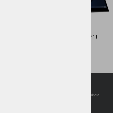
HP ELITE X360 830 G9 12TH GEN CORE I5-1245U
TOUCHSCREEN 16/256
Cena brez DDV:
444,00 €
Domov
Programi Birokrat
Izobraževanje in tečaji
Posodobitve in podpora
Računovodstvo
E-trgovina