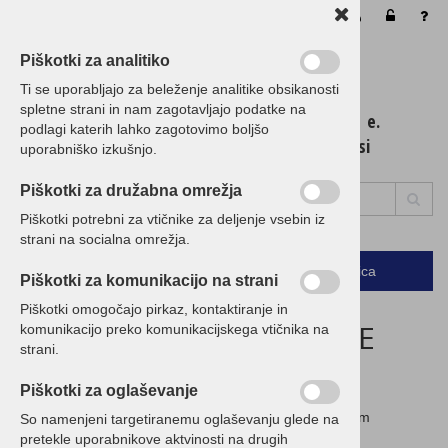
Vaša košarica je še prazna
Piškotki za analitiko
Ti se uporabljajo za beleženje analitike obsikanosti
spletne strani in nam zagotavljajo podatke na
t. 01 / 5 300 200 e.
podlagi katerih lahko zagotovimo boljšo
info@birokrat.si
uporabniško izkušnjo.
Piškotki za družabna omrežja
Piškotki potrebni za vtičnike za deljenje vsebin iz
strani na socialna omrežja.
Podrobno
Menu
Košarica
Piškotki za komunikacijo na strani
Piškotki omogočajo pirkaz, kontaktiranje in
ZAGOTAVLJAMO NAJNIŽJE
komunikacijo preko komunikacijskega vtičnika na
strani.
CENE!
Piškotki za oglaševanje
Če imate ugodnejšo ponudbo, nam jo posredujte in vam
So namenjeni targetiranemu oglaševanju glede na
pripravimo CENEJŠO!
pretekle uporabnikove aktvinosti na drugih