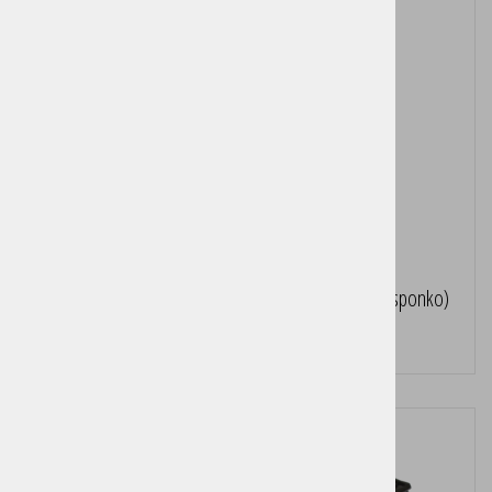
Torbica za prenosno davčno blagajno (s kovinsko sponko)
Cena brez DDV:
34,50 €