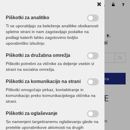
Vaša košarica je še prazna
Piškotki za analitiko
Ti se uporabljajo za beleženje analitike obsikanosti
spletne strani in nam zagotavljajo podatke na
t. 01 / 5 300 200 e.
podlagi katerih lahko zagotovimo boljšo
info@birokrat.si
uporabniško izkušnjo.
Piškotki za družabna omrežja
Piškotki potrebni za vtičnike za deljenje vsebin iz
strani na socialna omrežja.
Podrobno
Menu
Košarica
Piškotki za komunikacijo na strani
Piškotki omogočajo pirkaz, kontaktiranje in
ZAGOTAVLJAMO NAJNIŽJE
komunikacijo preko komunikacijskega vtičnika na
strani.
CENE!
Piškotki za oglaševanje
Če imate ugodnejšo ponudbo, nam jo posredujte in vam
So namenjeni targetiranemu oglaševanju glede na
pripravimo CENEJŠO!
pretekle uporabnikove aktvinosti na drugih