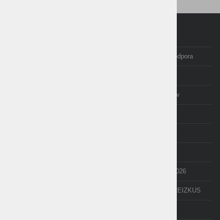
Domov
Programi Birokrat
Izobraževanje in tečaji
Posodobitve in podpora
Računovodstvo
E-trgovina
O nas
Izjave uporabnikov
AKCIJE
cenik
NOVICE
NEXT
API
e-Poslovanje
POS terminal
Odpiranje LETA 2026
PDF-xchange
BREZPLAČNI PREIZKUS
TAXPHONE
DEMO VERZIJE