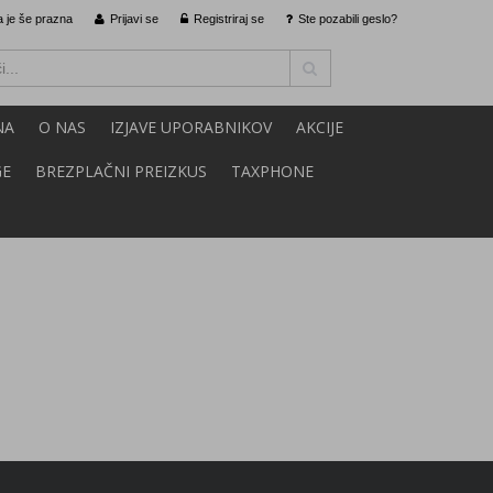
 je še prazna
Prijavi se
Registriraj se
Ste pozabili geslo?
NA
O NAS
IZJAVE UPORABNIKOV
AKCIJE
GE
BREZPLAČNI PREIZKUS
TAXPHONE