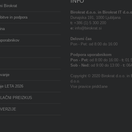
INFO
i Birokrat
Birokrat
d.o.o. in Birokrat IT d.o.o
bitve in podpora
Dunajska 191, 1000 Ljubljana
t:
+386 (1) 5 300 200
e:
info@birokrat.si
ina
Delovni čas
uporabnikov
Pon - Pet: od 8:00 do 16:00
Podpora uporabnikom
Pon - Pet:
od 8:00 do 16:00 -
t:
01 5
Sob - Ned:
od 9:00 do 13:00 -
t:
064
ovanje
Copyright © 2020 Birokrat d.o.o. in 
d.o.o.
nje LETA 2026
Vse pravice pridržane
LAČNI PREIZKUS
VERZIJE