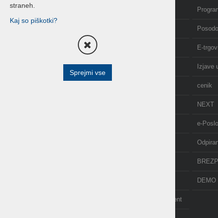
straneh.
Domov
Program
Kaj so piškotki?
Izobraževanje in tečaji
Posodo
Računovodstvo
E-trgov
O nas
Izjave 
Sprejmi vse
AKCIJE
cenik
NOVICE
NEXT
API
e-Posl
POS terminal
Odpira
PDF-xchange
BREZP
TAXPHONE
DEMO 
POMOČ NA DALJAVO - ISL Light Client