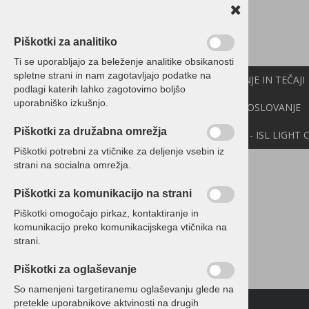
Piškotki za analitiko
Ti se uporabljajo za beleženje analitike obsikanosti
spletne strani in nam zagotavljajo podatke na
PROGRAMI BIROKRAT
IZOBRAŽEVANJE IN TEČAJI
podlagi katerih lahko zagotovimo boljšo
uporabniško izkušnjo.
CENIK
NOVICE
NEXT
API
E-POSLOVANJE
Piškotki za družabna omrežja
DEMO VERZIJE
POMOČ NA DALJAVO - ISL LIGHT 
Piškotki potrebni za vtičnike za deljenje vsebin iz
strani na socialna omrežja.
Birokrat POSLOVANJE -50%
Piškotki za komunikacijo na strani
DH-Darilna-ponudba
Piškotki omogočajo pirkaz, kontaktiranje in
DH-Darilna-ponudba
komunikacijo preko komunikacijskega vtičnika na
strani.
DH-Darilna-ponudba
Piškotki za oglaševanje
So namenjeni targetiranemu oglaševanju glede na
pretekle uporabnikove aktvinosti na drugih