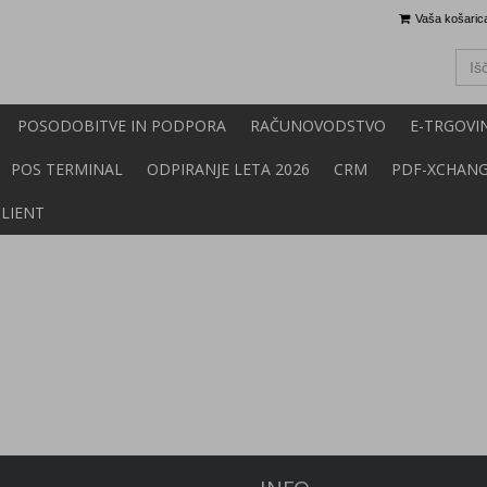
Vaša košarica
POSODOBITVE IN PODPORA
RAČUNOVODSTVO
E-TRGOVI
POS TERMINAL
ODPIRANJE LETA 2026
CRM
PDF-XCHAN
CLIENT