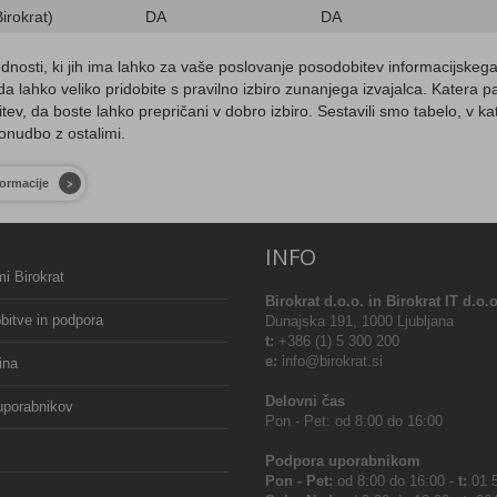
irokrat)
DA
DA
dnosti, ki jih ima lahko za vaše poslovanje posodobitev informacijskega
 da lahko veliko pridobite s pravilno izbiro zunanjega izvajalca. Katera p
tev, da boste lahko prepričani v dobro izbiro. Sestavili smo tabelo, v ka
ponudbo z ostalimi.
formacije
INFO
i Birokrat
Birokrat
d.o.o. in Birokrat IT d.o.o
bitve in podpora
Dunajska 191, 1000 Ljubljana
t:
+386 (1) 5 300 200
e:
info@birokrat.si
ina
Delovni čas
uporabnikov
Pon - Pet: od 8:00 do 16:00
Podpora uporabnikom
Pon - Pet:
od 8:00 do 16:00 -
t:
01 5