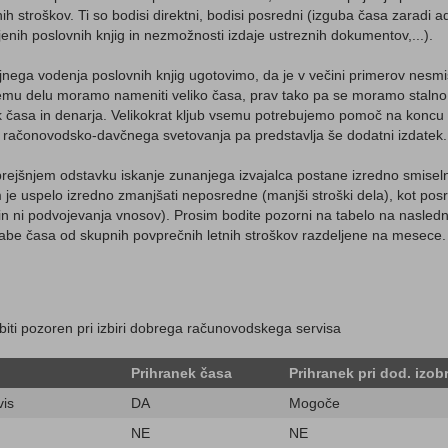
 stroškov. Ti so bodisi direktni, bodisi posredni (izguba časa zaradi ad
enih poslovnih knjig in nezmožnosti izdaje ustreznih dokumentov,...).
nega vodenja poslovnih knjig ugotovimo, da je v večini primerov nesmi
Temu delu moramo nameniti veliko časa, prav tako pa se moramo stalno 
k časa in denarja. Velikokrat kljub vsemu potrebujemo pomoč na koncu l
in račonovodsko-davčnega svetovanja pa predstavlja še dodatni izdatek.
 prejšnjem odstavku iskanje zunanjega izvajalca postane izredno smisel
m je uspelo izredno zmanjšati neposredne (manjši stroški dela), kot pos
n ni podvojevanja vnosov). Prosim bodite pozorni na tabelo na naslednji
abe časa od skupnih povprečnih letnih stroškov razdeljene na mesece.
biti pozoren pri izbiri dobrega računovodskega servisa
Prihranek časa
Prihranek pri dod. izob
vis
DA
Mogoče
NE
NE