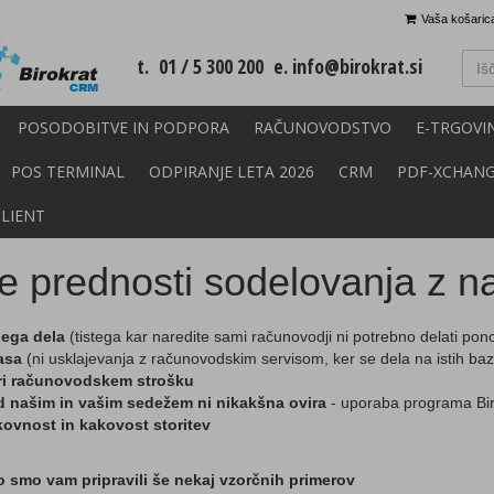
Vaša košarica
t. 01 / 5 300 200 e.
info@birokrat.si
POSODOBITVE IN PODPORA
RAČUNOVODSTVO
E-TRGOVI
POS TERMINAL
ODPIRANJE LETA 2026
CRM
PDF-XCHAN
CLIENT
e prednosti sodelovanja z n
nega dela
(tistega kar naredite sami računovodji ni potrebno delati pon
asa
(ni usklajevanja z računovodskim servisom, ker se dela na istih ba
ri računovodskem strošku
d našim in vašim sedežem ni nikakšna ovira
- uporaba programa Bir
kovnost in kakovost storitev
o smo vam pripravili še nekaj vzorčnih primerov