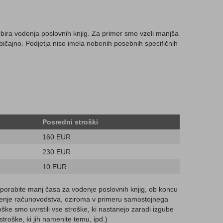
 izbira vodenja poslovnih knjig. Za primer smo vzeli manjša
bičajno. Podjetja niso imela nobenih posebnih specifičnih
Posredni stroški
160 EUR
230 EUR
10 EUR
porabite manj časa za vodenje poslovnih knjig, ob koncu
vodenje računovodstva, oziroma v primeru samostojnega
ške smo uvrstili vse stroške, ki nastanejo zaradi izgube
stroške, ki jih namenite temu, ipd.)