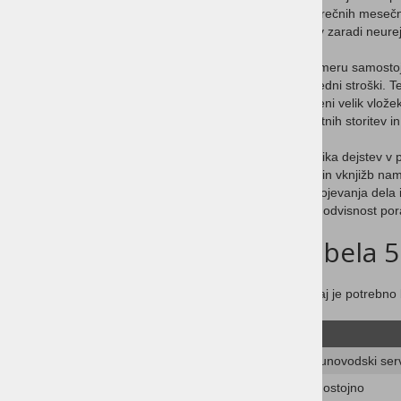
povprečnih mesečnih
rokov zaradi neurej
V primeru samostoj
posredni stroški. 
pomeni velik vlože
dodatnih storitev 
Iz vidika dejstev v
knjig in vknjižb na
podvojevanja dela i
kaže odvisnost por
Tabela 5
Na kaj je potrebno 
Računovodski ser
Samostojno