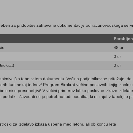
reben za pridobitev zahtevane dokumentacije od računovodskega serv
Porabljen
vis
48 ur
0 ur
irokrat)
0 ur
animivejših tabel v tem dokumentu. Večina podjetnikov se pritožuje, da
merih tudi nekaj tednov! Program Birokrat večino poslovnih knjig izpolnj
abele niso presenetljivi! V večini primerov lahko poslovne izkaze izdelat
i podatki. Zavedati se je potrebno tudi podatka, ki ni zajet v tabeli, to
stroški za izdelavo izkaza uspeha med letom, ali ob koncu leta