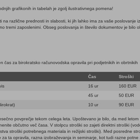
odnjih grafikonih in tabelah je zgolj ilustrativnega pomena!
i na različne prednosti in slabosti, ki jih lahko ima za vaše poslovanje
no tremi zaposlenimi. Obseg poslovanja in število dokumentov je bilo o
 čas za birokratsko računovodska opravila pri podjetnikih in obrtnikih
Čas
Stroški
vis
16 ur
160 EUR
45 ur
50 EUR
irokrat)
10 ur
90 EUR
esečno povprečje tekom celega leta. Upoštevano je bilo, da med letom 
menite občutno več časa. V stolpcu stroški so zajeti direktni stroški (
va stroški potrebnega materiala in režijski stroški). Med posredne stro
e za ta opravila, razna izobraževanja in seminarje, kot tudi razne potne 