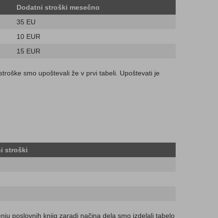
Dodatni stroški mesečno
35 EU
10 EUR
15 EUR
stroške smo upoštevali že v prvi tabeli. Upoštevati je
 stroški
nju poslovnih knjig zaradi načina dela smo izdelali tabelo