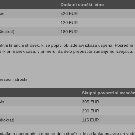
Dodatni stroški letno
vis
420 EUR
120 EUR
irokrat)
180 EUR
ktni finančni strošek, ki se pojavi ob izdelavi izkaza uspeha. Posredne 
lik prihranek časa, v primeru, da delo prepustite zunanjemu izvajalcu.
esečni stroški
Skupni povprešni mesečni
vis
305 EUR
290 EUR
irokrat)
115 EUR
atke o posrednih in neposrednih stroških, ki se lahko pojavijo pri vode