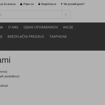
 je še prazna
Prijavi se
Registriraj se
Ste pozabili geslo?
NA
O NAS
IZJAVE UPORABNIKOV
AKCIJE
GE
BREZPLAČNI PREIZKUS
TAXPHONE
ami
ovno)
zah podatkov)
okrat