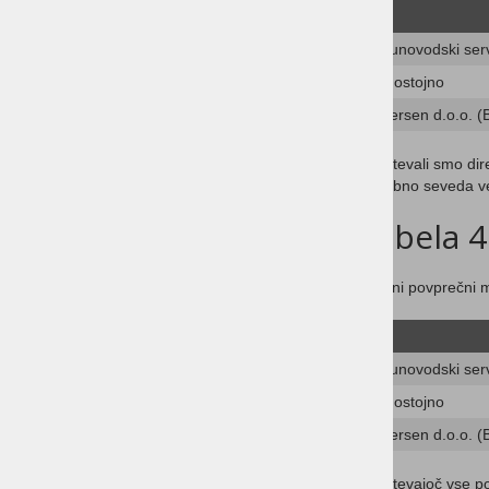
Računovodski ser
Samostojno
Andersen d.o.o. (B
Upoštevali smo dire
potrebno seveda ve
Tabela 4
Skupni povprečni m
Računovodski ser
Samostojno
Andersen d.o.o. (B
Upoštevajoč vse pod