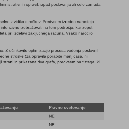
ministrativnih opravil, izpad poslovanja ali celo zamuda
selno z vidika stroškov. Predvsem izredno narastejo
intenzivno izobraževati na tem področju, kar zopet
eta pri izdelavi zaključnega računa. Vsako naročilo
no. Z učinkovito optimizacijo procesa vodenja poslovnih
redne stroške (za opravila porabite manj časa, ni
 strani in prikazana dva grafa, predvsem na tistega, ki
raževanju
Pravno svetovanje
NE
NE