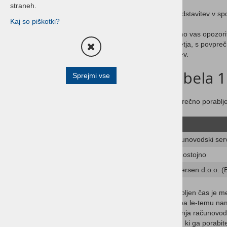
straneh.
Hitre povezave
* Predstavitev v sp
Kaj so piškotki?
Kontakt
Želimo vas opozorit
podjetja, s povpreč
Posodobitve
zahtev.
Demo verzije
Tabela 1
Sprejmi vse
Referenčna lista
Pošlji povpraševanje
Povprečno porabljen
Birokrat in partnerji
Podpora uporabnikom
Računovodski ser
Cenik storitev
Samostojno
Cenik programov
Andersen d.o.o. (B
Birokrat
Porabljen čas je m
leta pa le-temu na
vodenja računovodst
časa, ki ga porabit