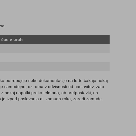
isa
 čas v urah
 ko potrebujejo neko dokumentacijo na le-to čakajo nekaj
uje samodejno, oziroma v odvisnosti od nastavitev, zato
e z nekaj napotki preko telefona, ob pretpostavki, da
 pa je izpad poslovanja ali zamuda roka, zaradi zamude.