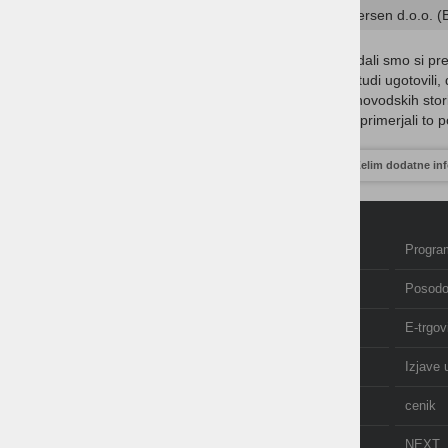
Andersen d.o.o. (B
Ogledali smo si pre
smo tudi ugotovili,
računovodskih stori
lažje primerjali to 
Želim dodatne in
Domov
Program
Izobraževanje in tečaji
Posodo
Računovodstvo
E-trgov
O nas
Izjave 
AKCIJE
cenik
NOVICE
NEXT