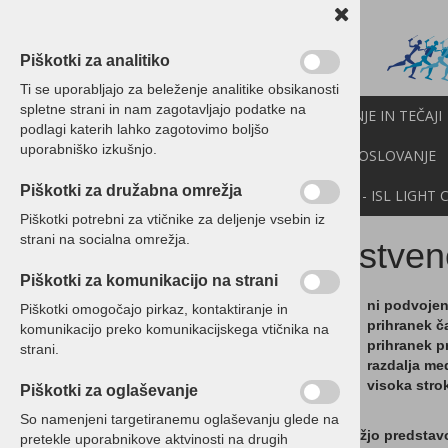
Piškotki za analitiko
Ti se uporabljajo za beleženje analitike obsikanosti
spletne strani in nam zagotavljajo podatke na
PROGRAMI BIROKRAT
IZOBRAŽEVANJE IN TEČAJI
podlagi katerih lahko zagotovimo boljšo
uporabniško izkušnjo.
CENIK
NOVICE
NEXT
API
E-POSLOVANJE
Piškotki za družabna omrežja
DEMO VERZIJE
POMOČ NA DALJAVO - ISL LIGHT 
Piškotki potrebni za vtičnike za deljenje vsebin iz
strani na socialna omrežja.
Bistven
Pooblaščeni računovodje
Piškotki za komunikacijo na strani
Vodenje računovodstva
ni podvoje
Piškotki omogočajo pirkaz, kontaktiranje in
prihranek č
Bistvene prednosti
komunikacijo preko komunikacijskega vtičnika na
prihranek p
sodelovanja z nami
strani.
razdalja me
Brezplačna ponudba
visoka stro
Piškotki za oglaševanje
(povpraševanje)
So namenjeni targetiranemu oglaševanju glede na
Za lažjo predstav
pretekle uporabnikove aktvinosti na drugih