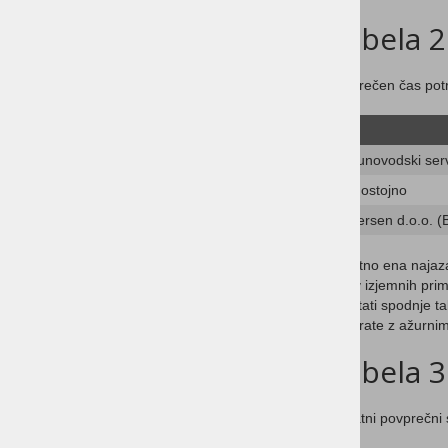
Tabela 2
Povprečen čas pot
Računovodski ser
Samostojno
Andersen d.o.o. (B
Verjetno ena najaz
dni, v izjemnih pri
rezultati spodnje t
operirate z ažurnim
Tabela 3
Dodatni povprečni 