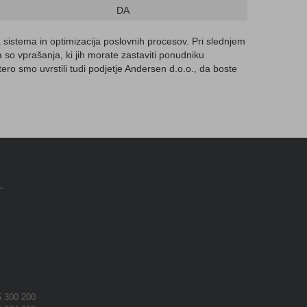
DA
 sistema in optimizacija poslovnih procesov. Pri slednjem
a so vprašanja, ki jih morate zastaviti ponudniku
tero smo uvrstili tudi podjetje Andersen d.o.o., da boste
.
 300 200