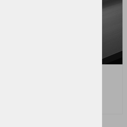
Mobilni – prenosni A4 tiskalnik – printer
Pošljite povpraševanje