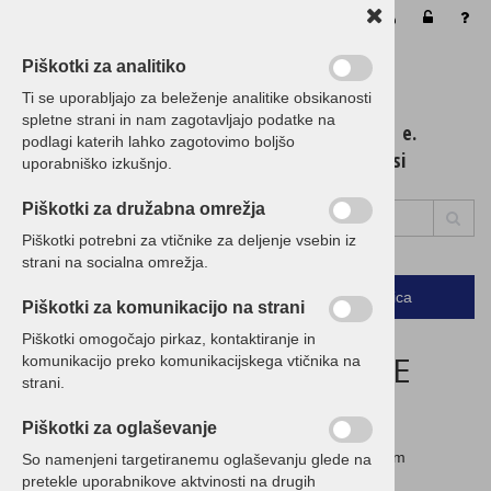
Vaša košarica je še prazna
Piškotki za analitiko
Ti se uporabljajo za beleženje analitike obsikanosti
spletne strani in nam zagotavljajo podatke na
t. 01 / 5 300 200 e.
podlagi katerih lahko zagotovimo boljšo
info@birokrat.si
uporabniško izkušnjo.
Piškotki za družabna omrežja
Piškotki potrebni za vtičnike za deljenje vsebin iz
strani na socialna omrežja.
Podrobno
Menu
Košarica
Piškotki za komunikacijo na strani
Piškotki omogočajo pirkaz, kontaktiranje in
ZAGOTAVLJAMO NAJNIŽJE
komunikacijo preko komunikacijskega vtičnika na
strani.
CENE!
Piškotki za oglaševanje
Če imate ugodnejšo ponudbo, nam jo posredujte in vam
So namenjeni targetiranemu oglaševanju glede na
pripravimo CENEJŠO!
pretekle uporabnikove aktvinosti na drugih