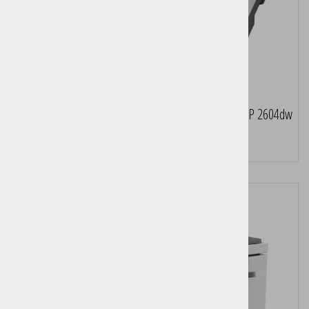
Večfunkcijska laserska naprava HP LaserJet Tank MFP 2604dw
Pošljite povpraševanje