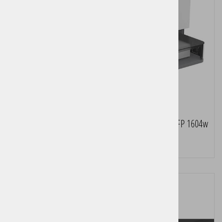
Večfunkcijska laserska naprava HP LaserJet Tank MFP 1604w
Pošljite povpraševanje