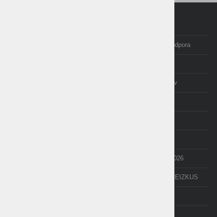
Domov
Programi Birokrat
Izobraževanje in tečaji
Posodobitve in podpora
Računovodstvo
E-trgovina
O nas
Izjave uporabnikov
AKCIJE
cenik
NOVICE
NEXT
API
e-Poslovanje
POS terminal
Odpiranje LETA 2026
PDF-xchange
BREZPLAČNI PREIZKUS
TAXPHONE
DEMO VERZIJE
POMOČ NA DALJAVO -