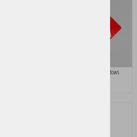
Birokrat POS Light - davčna blagajna za os Windows
Cena brez DDV:
179,25 €