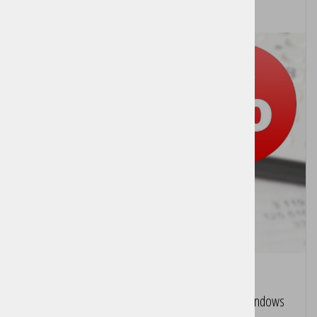
Birokrat POS Trgovec - DAVČNA BLAGAJNA za Windows