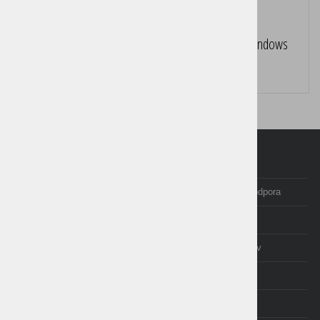
Birokrat POS Gostinec - davčna blagajna za os Windows
Cena brez DDV:
449,25 €
Domov
Programi Birokrat
Izobraževanje in tečaji
Posodobitve in podpora
Računovodstvo
E-trgovina
O nas
Izjave uporabnikov
AKCIJE
cenik
NOVICE
NEXT