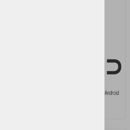
Birokrat TaxPhone Android DAVČNA BLAGAJNA za Android
(cena za 1 leto)
Cena brez DDV:
126,75 €