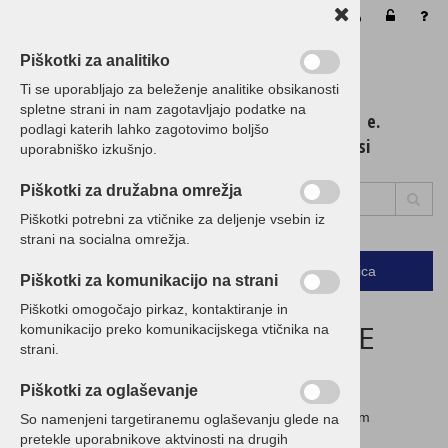
Vaša košarica je še prazna
Piškotki za analitiko
Ti se uporabljajo za beleženje analitike obsikanosti
spletne strani in nam zagotavljajo podatke na
t. 01 / 5 300 200 e.
podlagi katerih lahko zagotovimo boljšo
info@birokrat.si
uporabniško izkušnjo.
Piškotki za družabna omrežja
Piškotki potrebni za vtičnike za deljenje vsebin iz
strani na socialna omrežja.
Podrobno
Menu
Košarica
Piškotki za komunikacijo na strani
Piškotki omogočajo pirkaz, kontaktiranje in
ZAGOTAVLJAMO NAJNIŽJE
komunikacijo preko komunikacijskega vtičnika na
strani.
CENE!
Piškotki za oglaševanje
Če imate ugodnejšo ponudbo, nam jo posredujte in vam
So namenjeni targetiranemu oglaševanju glede na
pripravimo CENEJŠO!
pretekle uporabnikove aktvinosti na drugih