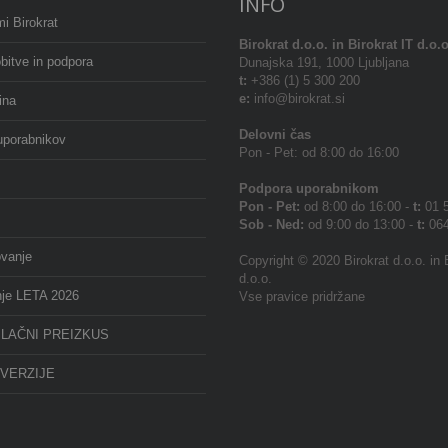
INFO
i Birokrat
Birokrat
d.o.o. in Birokrat IT d.o.o
bitve in podpora
Dunajska 191, 1000 Ljubljana
t:
+386 (1) 5 300 200
e:
info@birokrat.si
ina
Delovni čas
uporabnikov
Pon - Pet: od 8:00 do 16:00
Podpora uporabnikom
Pon - Pet:
od 8:00 do 16:00 -
t:
01 5
Sob - Ned:
od 9:00 do 13:00 -
t:
064
ovanje
Copyright © 2020 Birokrat d.o.o. in 
d.o.o.
nje LETA 2026
Vse pravice pridržane
LAČNI PREIZKUS
VERZIJE