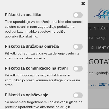
Piškotki za analitiko
Ti se uporabljajo za beleženje analitike obsikanosti
spletne strani in nam zagotavljajo podatke na
PROGRAMI BIROKRAT
IZOBRAŽEVANJE IN TEČAJI
podlagi katerih lahko zagotovimo boljšo
uporabniško izkušnjo.
CENIK
NOVICE
NEXT
API
E-POSLOVANJE
Piškotki za družabna omrežja
DEMO VERZIJE
POMOČ NA DALJAVO - ISL LIGHT 
Piškotki potrebni za vtičnike za deljenje vsebin iz
strani na socialna omrežja.
ZAGOTAV
Programski paketi Birokrat
Piškotki za komunikacijo na strani
Programski paketi Birokrat
Če imate ugodnejš
Piškotki omogočajo pirkaz, kontaktiranje in
POS - Davčna blagajna
komunikacijo preko komunikacijskega vtičnika na
Domov
ESET A
Davčna blagajna Birokrat
strani.
paketi z račun. opremo
Piškotki za oglaševanje
Ordertab
So namenjeni targetiranemu oglaševanju glede na
pretekle uporabnikove aktvinosti na drugih
Tiskalniki - POS