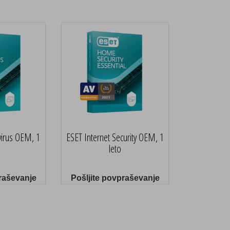
virus OEM, 1
ESET Internet Security OEM, 1
leto
raševanje
Pošljite povpraševanje