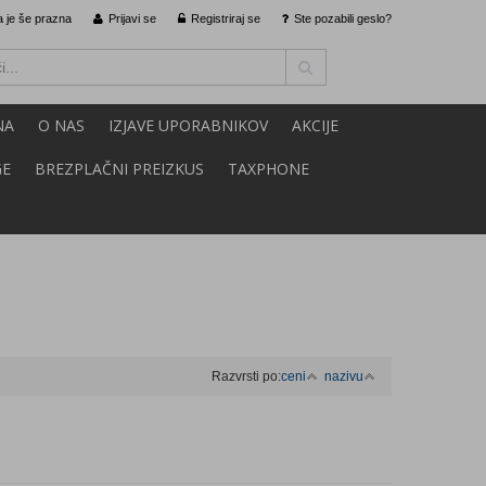
 je še prazna
Prijavi se
Registriraj se
Ste pozabili geslo?
NA
O NAS
IZJAVE UPORABNIKOV
AKCIJE
GE
BREZPLAČNI PREIZKUS
TAXPHONE
Razvrsti po:
ceni
nazivu