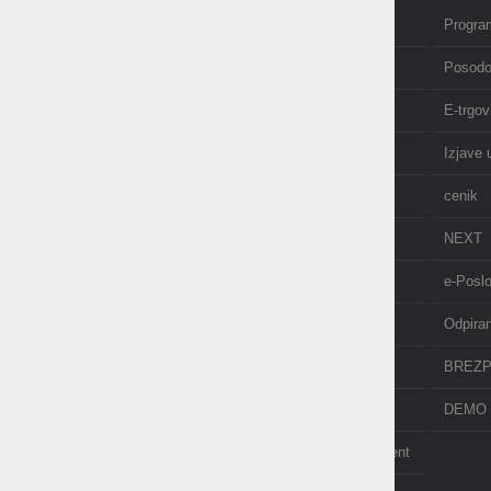
Domov
Program
Izobraževanje in tečaji
Posodo
Računovodstvo
E-trgov
O nas
Izjave 
AKCIJE
cenik
NOVICE
NEXT
API
e-Posl
POS terminal
Odpira
PDF-xchange
BREZP
TAXPHONE
DEMO 
POMOČ NA DALJAVO - ISL Light Client