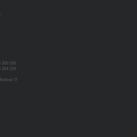
.
 300 200
 264 210
Birokrat IT