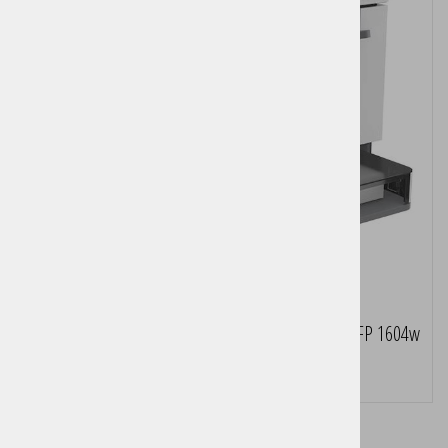
Večfunkcijska laserska naprava HP LaserJet Tank MFP 1604w
Pošljite povpraševanje