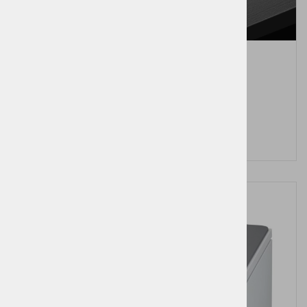
Mobilni – prenosni A4 tiskalnik – printer
Pošljite povpraševanje