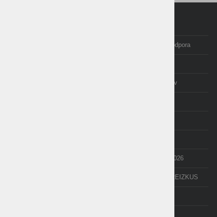
Domov
Programi Birokrat
Izobraževanje in tečaji
Posodobitve in podpora
Računovodstvo
E-trgovina
O nas
Izjave uporabnikov
AKCIJE
cenik
NOVICE
NEXT
API
e-Poslovanje
POS terminal
Odpiranje LETA 2026
PDF-xchange
BREZPLAČNI PREIZKUS
TAXPHONE
DEMO VERZIJE
POMOČ NA DALJAVO -