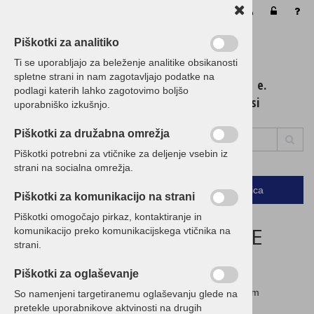
Vaša košarica je še prazna
Piškotki za analitiko
Ti se uporabljajo za beleženje analitike obsikanosti
spletne strani in nam zagotavljajo podatke na
t. 01 / 5 300 200 e.
podlagi katerih lahko zagotovimo boljšo
info@birokrat.si
uporabniško izkušnjo.
Piškotki za družabna omrežja
Piškotki potrebni za vtičnike za deljenje vsebin iz
strani na socialna omrežja.
Podrobno
Menu
Košarica
Piškotki za komunikacijo na strani
Piškotki omogočajo pirkaz, kontaktiranje in
ZAGOTAVLJAMO NAJNIŽJE
komunikacijo preko komunikacijskega vtičnika na
strani.
CENE!
Piškotki za oglaševanje
Če imate ugodnejšo ponudbo, nam jo posredujte in vam
So namenjeni targetiranemu oglaševanju glede na
pripravimo CENEJŠO!
pretekle uporabnikove aktvinosti na drugih