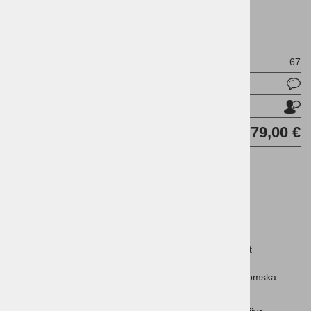
METAPACE S-61
OEM:
67
Vprašaj za izdelek
Pošlji prijatelju
Cena brez DDV:
79,00 €
DODAJ V KOŠARICO
METAPACE S-61
Zmogljiv laserski motor za visoko prepustnost
Enostavna priključitev preko USB
Uporabniško usmerjeni lahko ohišje in ergonomska
oblika