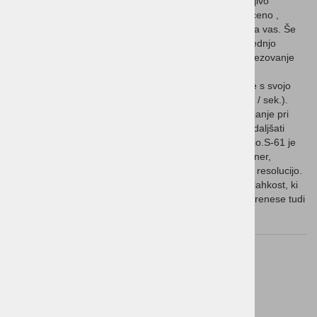
Če iščete za vstop na trg napravo, ki zagotavlja zanesljivo
delovanje, je enostaven za uporabo in prihaja z nizko ceno ,
potem Metapace S-61 laserski skener je prava izbira za vas. Še
posebej je zelo primeren za aplikacije, ki vključujejo srednjo
stopnjo skeniranja, na primer v prodaji. Enostavno povezovanje
preko USB ohranja stvari enostavne za vas.
Je natančen in hitro prebere vse skupne 1D črtne kode s svojo
visoko razvito laserskim motorjem (72 skeniranih vrstic / sek.).
Zaradi svoje eno-line laserska tehnologija natančno ciljanje pri
zajemu črtne kode iz seznamih in menijih. Če želite podaljšati
življenjsko dobo laserja je način skeniranja blink na voljo.S-61 je
opremljen z velikim področjem skeniranja kot CCD skener,
medtem ko skeniranje razdalja in največja širina določi resolucijo.
Uporabniki cenijo svojo ergonomsko ohišje in njegovo lahkost, ki
omogoča tudi daljše delovanje manj naporno.Skener prenese tudi
nenamerni padec brez negativnih učinkov.
Sorodni izdelki
1
2