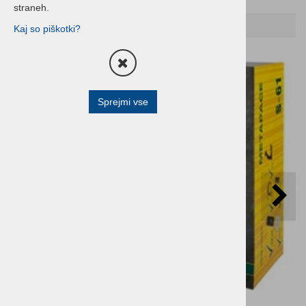
straneh.
Domov
Čitalniki črtne kode
Kaj so piškotki?
Sprejmi vse