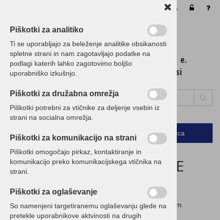
Vaša košarica je še prazna
Piškotki za analitiko
Ti se uporabljajo za beleženje analitike obsikanosti
spletne strani in nam zagotavljajo podatke na
t. 01 / 5 300 200 e.
podlagi katerih lahko zagotovimo boljšo
info@birokrat.si
uporabniško izkušnjo.
Piškotki za družabna omrežja
Piškotki potrebni za vtičnike za deljenje vsebin iz
strani na socialna omrežja.
Podrobno
Menu
Košarica
Piškotki za komunikacijo na strani
Piškotki omogočajo pirkaz, kontaktiranje in
ZAGOTAVLJAMO NAJNIŽJE
komunikacijo preko komunikacijskega vtičnika na
strani.
CENE!
Piškotki za oglaševanje
Če imate ugodnejšo ponudbo, nam jo posredujte in vam
So namenjeni targetiranemu oglaševanju glede na
pripravimo CENEJŠO!
pretekle uporabnikove aktvinosti na drugih