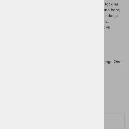
ločljivost: 1280 x 800 pri 60 Hz; št. slikovnih točk na
palec: 149; podpora za barve: do 16,1 milijona barv;
Tehnične
vodoravni kot gledanja: 170°; navpični kot gledanja:
opombe
170°; največja ločljivost: 1280 x 800 pri 60 Hz;
priporočena ločljivost: 1280 x 800 pri 60 Hz; vir
napajanja: USB-C™ 5 V/3A,15 W; barva:
ebenovinasto črna ali keramično bela
Vsebina
Zaslon; kabel USB TYPE C™; stojalo
škatle
Združljivost
strojne
Združljiv z večnamenskim sistemom HP Engage One.
opreme
Sorodni izdelki
1
2