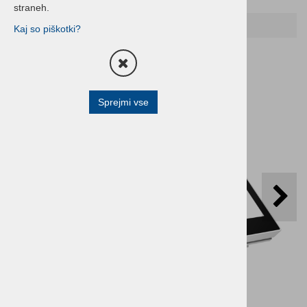
straneh.
Domov
HP POS Oprema
Kaj so piškotki?
Sprejmi vse