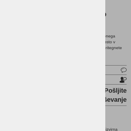
10,1-palčni zaslon HP
Engage One W
Namestite ga tja, kjer ga potrebujete S pomočjo priloženega
majhnega in prilagodljivega stojala poiščite popolno mesto v
svojem prodajnem in gostinsko/turističnem okolju, da pritegnete
pozornost strank.
OEM:
Vprašaj za izdelek
Pošlji prijatelju
Pošljite
povpraševanje
Velikost zaslona (po diagonali): 10,1 palca; izvirna