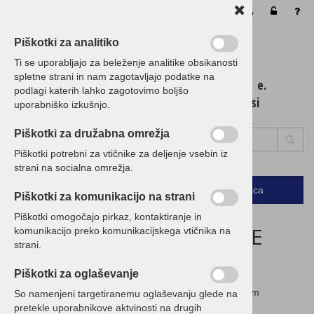
Vaša košarica je še prazna
Piškotki za analitiko
Ti se uporabljajo za beleženje analitike obsikanosti
spletne strani in nam zagotavljajo podatke na
t. 01 / 5 300 200 e.
podlagi katerih lahko zagotovimo boljšo
info@birokrat.si
uporabniško izkušnjo.
Piškotki za družabna omrežja
Piškotki potrebni za vtičnike za deljenje vsebin iz
strani na socialna omrežja.
Podrobno
Menu
Košarica
Piškotki za komunikacijo na strani
Piškotki omogočajo pirkaz, kontaktiranje in
ZAGOTAVLJAMO NAJNIŽJE
komunikacijo preko komunikacijskega vtičnika na
strani.
CENE!
Piškotki za oglaševanje
Če imate ugodnejšo ponudbo, nam jo posredujte in vam
So namenjeni targetiranemu oglaševanju glede na
pripravimo CENEJŠO!
pretekle uporabnikove aktvinosti na drugih