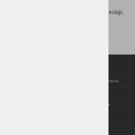
Eyoyo 1D mobilni terminal za inventuro, prevzeme, prodajo,
dobavnice ....
Pošljite povpraševanje
Domov
Programi Birokrat
Izobraževanje in tečaji
Posodobitve in podpora
Računovodstvo
E-trgovina
O nas
Izjave uporabnikov
AKCIJE
cenik
NOVICE
NEXT