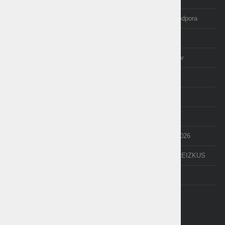
Izobraževanje in tečaji
Posodobitve in podpora
Računovodstvo
E-trgovina
O nas
Izjave uporabnikov
AKCIJE
cenik
NOVICE
NEXT
API
e-Poslovanje
POS terminal
Odpiranje LETA 2026
PDF-xchange
BREZPLAČNI PREIZKUS
TAXPHONE
DEMO VERZIJE
POMOČ NA DALJAVO -
ISL Light Client