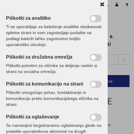
Vaša košarica je še prazna
Piškotki za analitiko
Ti se uporabljajo za beleženje analitike obsikanosti
spletne strani in nam zagotavljajo podatke na
t. 01 / 5 300 200 e.
podlagi katerih lahko zagotovimo boljšo
info@birokrat.si
uporabniško izkušnjo.
Piškotki za družabna omrežja
Piškotki potrebni za vtičnike za deljenje vsebin iz
strani na socialna omrežja.
Podrobno
Menu
Košarica
Piškotki za komunikacijo na strani
Piškotki omogočajo pirkaz, kontaktiranje in
ZAGOTAVLJAMO NAJNIŽJE
komunikacijo preko komunikacijskega vtičnika na
strani.
CENE!
Piškotki za oglaševanje
Če imate ugodnejšo ponudbo, nam jo posredujte in vam
So namenjeni targetiranemu oglaševanju glede na
pripravimo CENEJŠO!
pretekle uporabnikove aktvinosti na drugih