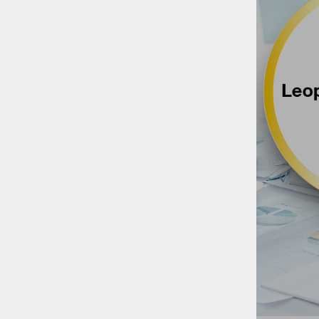
Birokrat MAXI
SINHRO
Izobraževanje
Birokrat v oblaku
Birokrat varnostno kopiranje
Evidenca delovnega časa
Mobilne rešitve
Birokrat kadrovske evidence