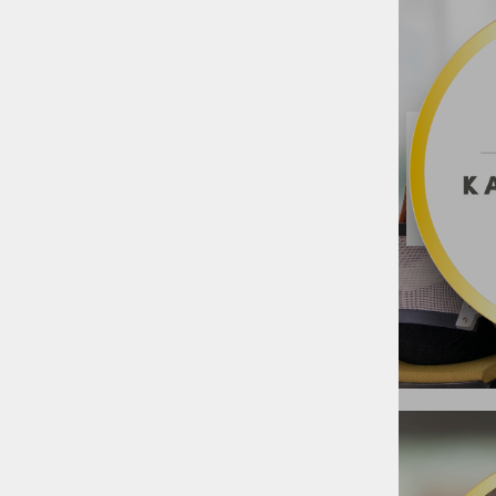
sobodajalci, turistični objekti -
Birokrat Hotelir
Prireditelj - prodaja vstopnic
Birokrat CRM
Vodenje športnih, kulturnih,
izobraževalnih dejavnosti -
Receptor
Brezplačni program Računi in
potni nalogi
Mobilna prodaja - Ambulantna
prodaja - Čitalci črtne kode -
Inventure
Izdelava poslovnih aplikacij
po naročilu
Demo verzije
Namestitev verzije Birokrat za