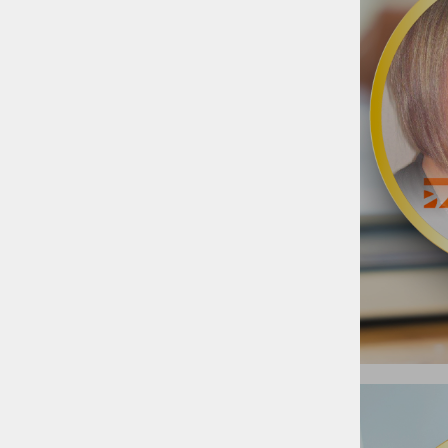
Windows
Ceniki
Referenčna lista
Prednosti programov Birokrat
Priporočilni obrazec
Ponudba / povpraševanje
Birokrat Mobile
WebShop Export - Import
Birokrat next Orderphone
Birokrat next ID scanning
Izjave uporabnikov
Birokrat POS
Birokrat MIDI