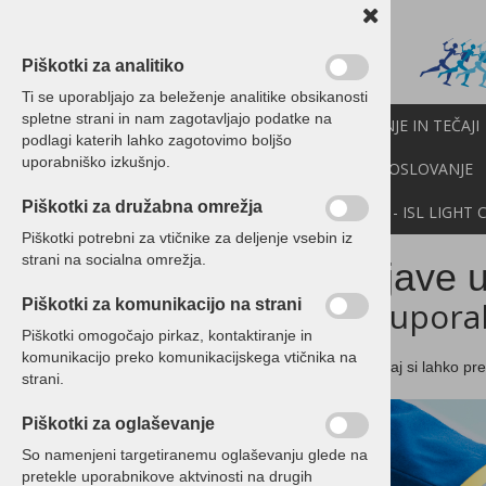
Piškotki za analitiko
Ti se uporabljajo za beleženje analitike obsikanosti
spletne strani in nam zagotavljajo podatke na
PROGRAMI BIROKRAT
IZOBRAŽEVANJE IN TEČAJI
podlagi katerih lahko zagotovimo boljšo
uporabniško izkušnjo.
CENIK
NOVICE
NEXT
API
E-POSLOVANJE
Piškotki za družabna omrežja
DEMO VERZIJE
POMOČ NA DALJAVO - ISL LIGHT 
Piškotki potrebni za vtičnike za deljenje vsebin iz
strani na socialna omrežja.
Izjave 
Poslovanje, veleprodaja in
računovodstvo - moduli -
ki upora
Piškotki za komunikacijo na strani
Birokrat
Piškotki omogočajo pirkaz, kontaktiranje in
komunikacijo preko komunikacijskega vtičnika na
Birokrat PREMIUM
Spodaj si lahko pre
strani.
Spletna trgovina, spletna
stran - Birokrat elShop
Piškotki za oglaševanje
So namenjeni targetiranemu oglaševanju glede na
Poslovanje, veleprodaja in
pretekle uporabnikove aktvinosti na drugih
računovodstvo - paketi