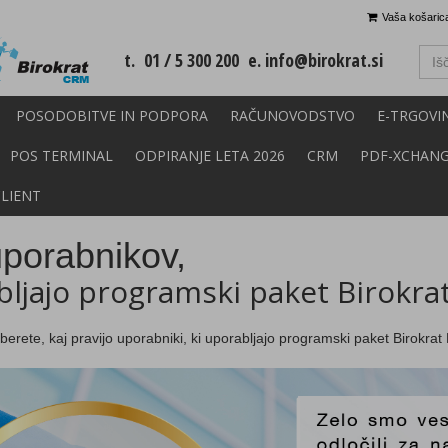
Vaša košarica
t. 01 / 5 300 200 e.
info@birokrat.si
POSODOBITVE IN PODPORA
RAČUNOVODSTVO
E-TRGOVI
POS TERMINAL
ODPIRANJE LETA 2026
CRM
PDF-XCHAN
CLIENT
uporabnikov,
bljajo programski paket Birokra
berete, kaj pravijo uporabniki, ki uporabljajo programski paket Birokra