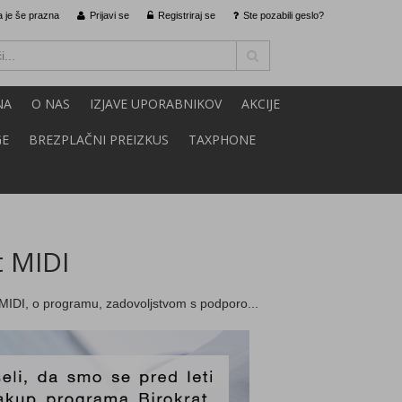
 je še prazna
Prijavi se
Registriraj se
Ste pozabili geslo?
NA
O NAS
IZJAVE UPORABNIKOV
AKCIJE
GE
BREZPLAČNI PREIZKUS
TAXPHONE
t MIDI
t MIDI, o programu, zadovoljstvom s podporo...