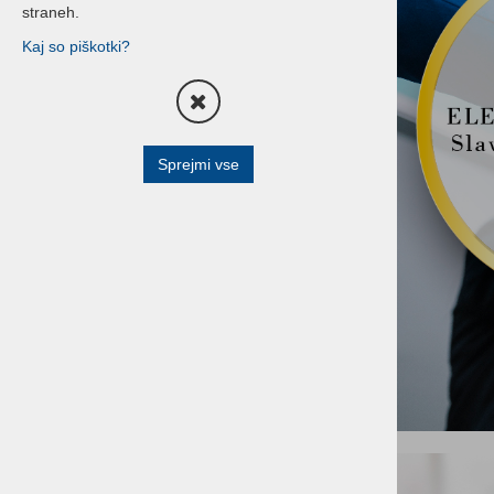
straneh.
Birokrat
Kaj so piškotki?
Trgovina, gostinstvo,
frizerstvo, maloprodaja... .
Birokrat POS
Android - Birokrat TaxPhone
Sprejmi vse
Android
DAVČNA BLAGAJNA Birokrat
NOVO: Najem blagajne /
Najem davčne blagajne /
Najem programa / Najem
opreme /Najem računalnikov
BREZPLAČNA Davčna
blagajna
Program za oddajanje vozil /
storitev
Hotelirstvo, turizem,