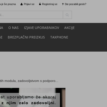
 je še prazna
Prijavi se
Registriraj se
Ste pozabili geslo?
NA
O NAS
IZJAVE UPORABNIKOV
AKCIJE
GE
BREZPLAČNI PREIZKUS
TAXPHONE
stih modula, zadovoljstvom s podporo...