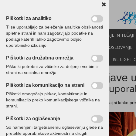
Piškotki za analitiko
Ti se uporabljajo za beleženje analitike obsikanosti
spletne strani in nam zagotavljajo podatke na
PROGRAMI BIROKRAT
IZOBRAŽEVANJE IN TEČAJI
podlagi katerih lahko zagotovimo boljšo
uporabniško izkušnjo.
CENIK
NOVICE
NEXT
API
E-POSLOVANJE
Piškotki za družabna omrežja
DEMO VERZIJE
POMOČ NA DALJAVO - ISL LIGHT 
Piškotki potrebni za vtičnike za deljenje vsebin iz
strani na socialna omrežja.
Izjave 
Izjave uporabnikov
ki upor
Piškotki za komunikacijo na strani
Birokrat POS
Piškotki omogočajo pirkaz, kontaktiranje in
Birokrat MIDI
komunikacijo preko komunikacijskega vtičnika na
Spodaj si lahko pr
Birokrat MAXI
strani.
SINHRO
Piškotki za oglaševanje
Izobraževanje
So namenjeni targetiranemu oglaševanju glede na
Birokrat POS
pretekle uporabnikove aktvinosti na drugih