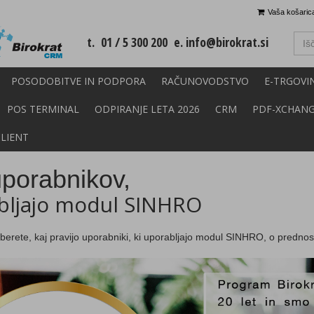
Vaša košarica
t. 01 / 5 300 200 e.
info@birokrat.si
POSODOBITVE IN PODPORA
RAČUNOVODSTVO
E-TRGOVI
POS TERMINAL
ODPIRANJE LETA 2026
CRM
PDF-XCHAN
CLIENT
uporabnikov,
abljajo modul SINHRO
eberete, kaj pravijo uporabniki, ki uporabljajo modul SINHRO, o predno