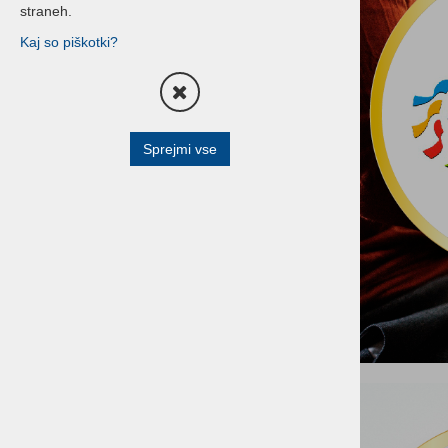
straneh.
Birokrat MIDI
Kaj so piškotki?
Birokrat MAXI
SINHRO
Izobraževanje
Sprejmi vse