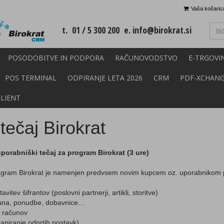
Vaša košarica
t. 01 / 5 300 200 e.
info@birokrat.si
POSODOBITVE IN PODPORA
RAČUNOVODSTVO
E-TRGOVI
POS TERMINAL
ODPIRANJE LETA 2026
CRM
PDF-XCHAN
CLIENT
tečaj Birokrat
orabniški tečaj za program Birokrat (3 ure)
rogram Birokrat je namenjen predvsem novim kupcem oz. uporabnikom
vitev šifrantov (poslovni partnerji, artikli, storitve)
čuna, ponudbe, dobavnice…
h računov
zapiranje odprtih postavk)