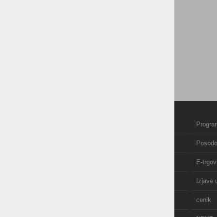
Pošlji povpraševanje
Birokrat in partnerji
Podpora uporabnikom
Cenik storitev
Cenik programov
Birokrat
Domov
Program
Izobraževanje in tečaji
Posodo
Računovodstvo
E-trgov
O nas
Izjave 
AKCIJE
cenik