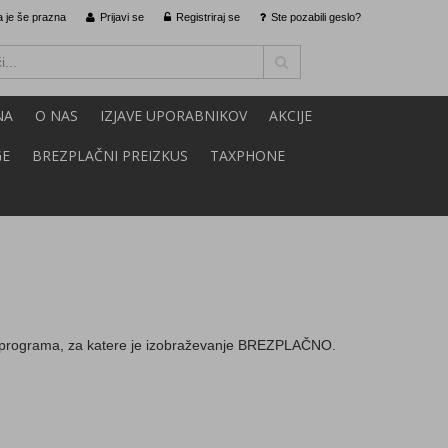
 je še prazna
Prijavi se
Registriraj se
Ste pozabili geslo?
NA
O NAS
IZJAVE UPORABNIKOV
AKCIJE
GE
BREZPLAČNI PREIZKUS
TAXPHONE
 programa, za katere je izobraževanje BREZPLAČNO.