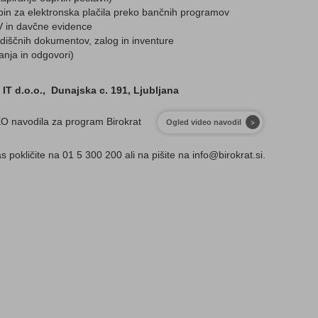
bin za elektronska plačila preko bančnih programov
 in davčne evidence
adiščnih dokumentov, zalog in inventure
anja in odgovori)
 IT d.o.o., Dunajska c. 191, Ljubljana
DEO navodila za program Birokrat
Ogled video navodil
s pokličite na 01 5 300 200 ali na pišite na info@birokrat.si.