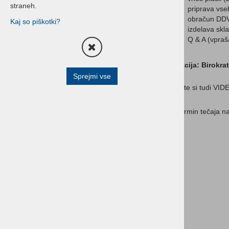
morate paziti ob zaključku
straneh.
priprava vse
leta z računovodskega in
obračun DDV
Kaj so piškotki?
davčnega vidika
izdelava skl
Q & A (vpraš
Spomladanska šola
računovodstva 2026
Lokacija: Birokrat
Triki v programu 1
Sprejmi vse
Oglejte si tudi VI
Triki v programu 2
Računovodski priročniki in E-
Za termin tečaja na
seminarji
Hitre povezave
Kontakt
Posodobitve
Demo verzije
Referenčna lista