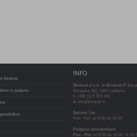
INFO
i Birokrat
Birokrat
d.o.o. in Birokrat IT d.o.o
bitve in podpora
Dunajska 191, 1000 Ljubljana
t:
+386 (1) 5 300 200
e:
info@birokrat.si
ina
Delovni čas
uporabnikov
Pon - Pet: od 8:00 do 16:00
Podpora uporabnikom
Pon - Pet:
od 8:00 do 16:00 -
t:
01 5