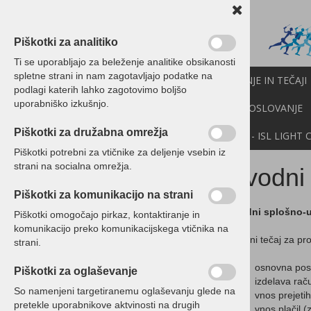
Piškotki za analitiko
Ti se uporabljajo za beleženje analitike obsikanosti
spletne strani in nam zagotavljajo podatke na
PROGRAMI BIROKRAT
IZOBRAŽEVANJE IN TEČAJI
podlagi katerih lahko zagotovimo boljšo
uporabniško izkušnjo.
CENIK
NOVICE
NEXT
API
E-POSLOVANJE
Piškotki za družabna omrežja
DEMO VERZIJE
POMOČ NA DALJAVO - ISL LIGHT 
Piškotki potrebni za vtičnike za deljenje vsebin iz
strani na socialna omrežja.
Uvodni 
Brezplačni tečaji
Piškotki za komunikacijo na strani
Uvodni tečaj Birokrat
Uvodni splošno-up
Piškotki omogočajo pirkaz, kontaktiranje in
Nadaljevalni tečaj Birokrat
komunikacijo preko komunikacijskega vtičnika na
Birokrat POS tečaj
Uvodni tečaj za p
strani.
Tečaj Birokrat Hotelir
osnovna posta
Piškotki za oglaševanje
Posnetki tečajev
izdelava ra
So namenjeni targetiranemu oglaševanju glede na
vnos prejeti
Seminar marec 2026: Na kaj
pretekle uporabnikove aktvinosti na drugih
vnos plačil (