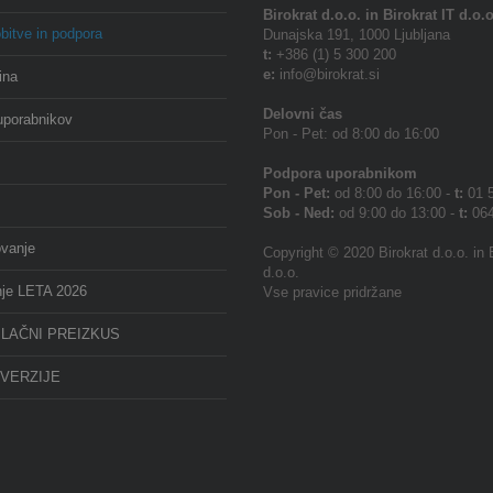
Birokrat
d.o.o. in Birokrat IT d.o.o
bitve in podpora
Dunajska 191, 1000 Ljubljana
t:
+386 (1) 5 300 200
e:
info@birokrat.si
ina
Delovni čas
uporabnikov
Pon - Pet: od 8:00 do 16:00
Podpora uporabnikom
Pon - Pet:
od 8:00 do 16:00 -
t:
01 5
Sob - Ned:
od 9:00 do 13:00 -
t:
064
ovanje
Copyright © 2020 Birokrat d.o.o. in 
d.o.o.
nje LETA 2026
Vse pravice pridržane
LAČNI PREIZKUS
VERZIJE