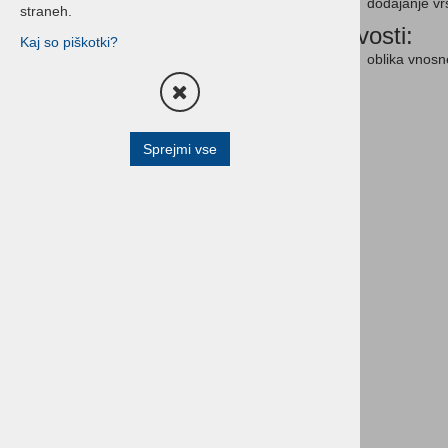
dodajanje vrs
straneh.
Verzija 8.044.070
Novosti:
Verzija 8.044.067
Kaj so piškotki?
Verzija 8.044.063
oblika vnosn
Verzija 8.044.062
Verzija 8.044.061
Verzija 8.044.058
Verzija 8.044.053
Sprejmi vse
Verzija 8.044.048
Verzija 8.044.046
Verzija 8.044.041
Verzija 8.044.039
Verzija 8.044.038
Verzija 8.044.035
Verzija 8.044.032
Zasebnosti in varstvo podatkov
Navodila za uporabo
programa Birokrat
Novosti v programu
(Informator)
Sistem podpore