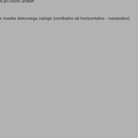
t pri novih artiklih
e maske delovnega naloge (vertikalno ali horizontalno - nastavitev)