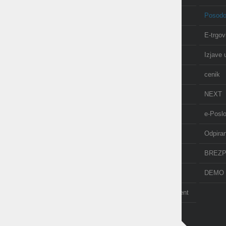
Izobraževanje in tečaji
Posodo
Računovodstvo
E-trgov
O nas
Izjave 
AKCIJE
cenik
NOVICE
NEXT
API
e-Posl
POS terminal
Odpira
PDF-xchange
BREZP
TAXPHONE
DEMO 
POMOČ NA DALJAVO - ISL Light Client