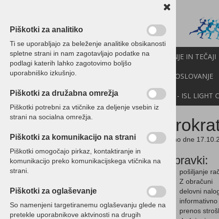
Piškotki za analitiko
Ti se uporabljajo za beleženje analitike obsikanosti
spletne strani in nam zagotavljajo podatke na
PROGRAMI BIROKRAT
IZOBRAŽEVANJE IN TEČAJI
podlagi katerih lahko zagotovimo boljšo
uporabniško izkušnjo.
CENIK
NOVICE
NEXT
API
E-POSLOVANJE
Piškotki za družabna omrežja
DEMO VERZIJE
POMOČ NA DALJAVO - ISL LIGHT 
Piškotki potrebni za vtičnike za deljenje vsebin iz
strani na socialna omrežja.
Birokra
Posodobitve
Piškotki za komunikacijo na strani
Izdano dne 17.10.
Posodobitve vključujejo
Piškotki omogočajo pirkaz, kontaktiranje in
Novosti in popravki
Popravki:
komunikacijo preko komunikacijskega vtičnika na
Verzija 8.044.091
strani.
pošiljanje r
Verzija 8.044.084
Z obračuni
Verzija 8.044.080
Piškotki za oglaševanje
delovni nalog
Verzija 8.044.077
informativno
So namenjeni targetiranemu oglaševanju glede na
Verzija 8.044.075
prenos stroš
pretekle uporabnikove aktvinosti na drugih
Verzija 8.044.071