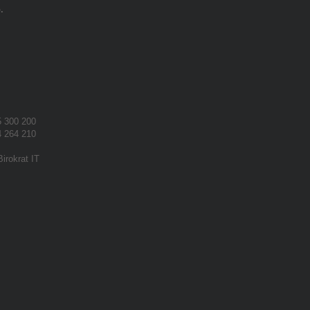
.
 300 200
 264 210
Birokrat IT