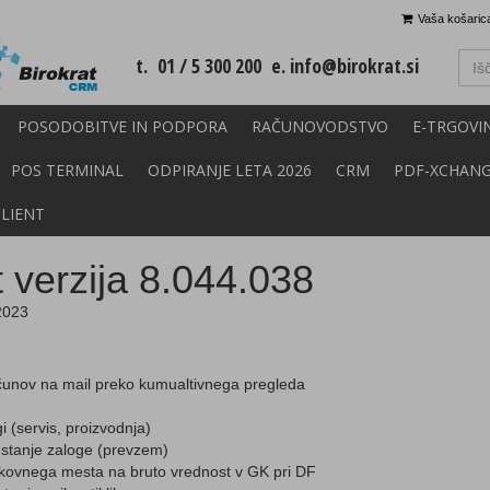
Vaša košarica
t. 01 / 5 300 200 e.
info@birokrat.si
POSODOBITVE IN PODPORA
RAČUNOVODSTVO
E-TRGOVI
POS TERMINAL
ODPIRANJE LETA 2026
CRM
PDF-XCHAN
CLIENT
t verzija 8.044.038
2023
ačunov na mail preko kumualtivnega pregleda
i (servis, proizvodnja)
 stanje zaloge (prevzem)
kovnega mesta na bruto vrednost v GK pri DF