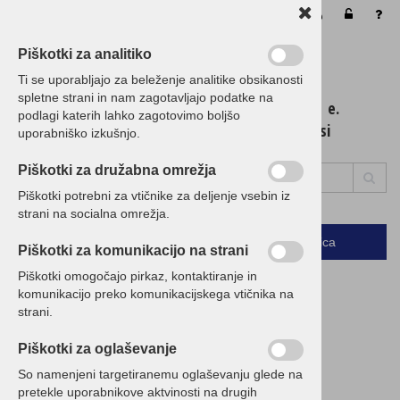
Vaša košarica je še prazna
Piškotki za analitiko
Ti se uporabljajo za beleženje analitike obsikanosti
spletne strani in nam zagotavljajo podatke na
t. 01 / 5 300 200 e.
podlagi katerih lahko zagotovimo boljšo
info@birokrat.si
uporabniško izkušnjo.
Piškotki za družabna omrežja
Piškotki potrebni za vtičnike za deljenje vsebin iz
strani na socialna omrežja.
Podrobno
Menu
Košarica
Piškotki za komunikacijo na strani
Piškotki omogočajo pirkaz, kontaktiranje in
KRS Lučka Lalić s.p.
komunikacijo preko komunikacijskega vtičnika na
strani.
Trg golobarskih žrtev 16
Piškotki za oglaševanje
5230 BOVEC
So namenjeni targetiranemu oglaševanju glede na
pretekle uporabnikove aktvinosti na drugih