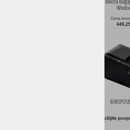
davčna blaga
Računalniki
Windo
ESET Antivirus
Cena brez
449,25
Ideja za DARILO
Strežniki
Tehtnice
Torbice in etuiji z logotipom
HP RAČUNALNIKI
HP MONITORJI
HP TISKALNIKI
HP DODATKI
BIROPOS8
Pošljite povp