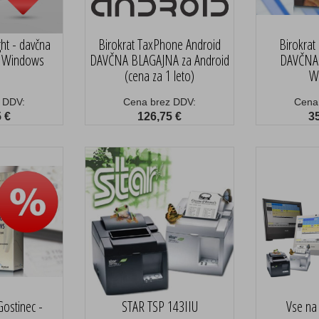
ght - davčna
Birokrat TaxPhone Android
Birokrat
s Windows
DAVČNA BLAGAJNA za Android
DAVČNA
(cena za 1 leto)
W
 DDV:
Cena brez DDV:
Cena
 €
126,75 €
3
Gostinec -
STAR TSP 143IIU
Vse na