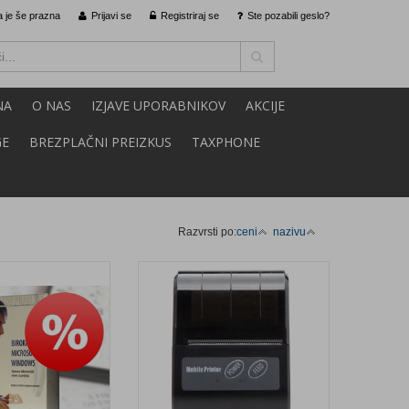
 je še prazna
Prijavi se
Registriraj se
Ste pozabili geslo?
NA
O NAS
IZJAVE UPORABNIKOV
AKCIJE
GE
BREZPLAČNI PREIZKUS
TAXPHONE
Razvrsti po:
ceni
nazivu