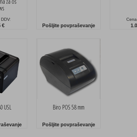
jna za os
ws
 DDV:
Cena
 €
Pošljite povpraševanje
1.
0 USL
Biro POS 58 mm
raševanje
Pošljite povpraševanje