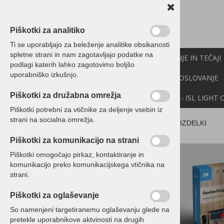
Piškotki za analitiko
Ti se uporabljajo za beleženje analitike obsikanosti
spletne strani in nam zagotavljajo podatke na
PROGRAMI BIROKRAT
IZOBRAŽEVANJE IN TEČAJI
podlagi katerih lahko zagotovimo boljšo
uporabniško izkušnjo.
CENIK
NOVICE
NEXT
API
E-POSLOVANJE
Piškotki za družabna omrežja
DEMO VERZIJE
POMOČ NA DALJAVO - ISL LIGHT 
Piškotki potrebni za vtičnike za deljenje vsebin iz
strani na socialna omrežja.
TOP IZDELKI
Programski paketi Birokrat
Piškotki za komunikacijo na strani
Programski paketi Birokrat
Piškotki omogočajo pirkaz, kontaktiranje in
POS - Davčna blagajna
komunikacijo preko komunikacijskega vtičnika na
Davčna blagajna Birokrat
strani.
paketi z račun. opremo
Piškotki za oglaševanje
Ordertab
So namenjeni targetiranemu oglaševanju glede na
pretekle uporabnikove aktvinosti na drugih
Tiskalniki - POS