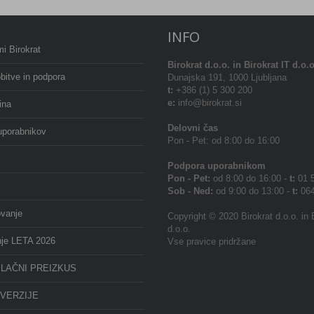
INFO
i Birokrat
Birokrat
d.o.o. in Birokrat IT d.o.o
bitve in podpora
Dunajska 191, 1000 Ljubljana
t:
+386 (1) 5 300 200
e:
info@birokrat.si
ina
Delovni čas
uporabnikov
Pon - Pet: od 8:00 do 16:00
Podpora uporabnikom
Pon - Pet:
od 8:00 do 16:00 -
t:
01 5
Sob - Ned:
od 9:00 do 13:00 -
t:
064
ovanje
Copyright © 2020 Birokrat d.o.o. in 
d.o.o.
nje LETA 2026
Vse pravice pridržane
LAČNI PREIZKUS
VERZIJE