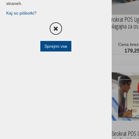
straneh.
Terminali za prevzeme, izdajo
Kaj so piškotki?
blaga in inventuro
Birokrat POS Li
blagajna za o
Blagajniški predali
Čitalniki črtne kode
Cena brez
Sprejmi vse
All in one - POS Sistemi
179,25
All in one - Shuttle
POS prikazovalniki
Tablice
Pisarniški tiskalniki
HP POS Oprema
Buzzer sistemi
Optični čitalci
Birokrat POS 