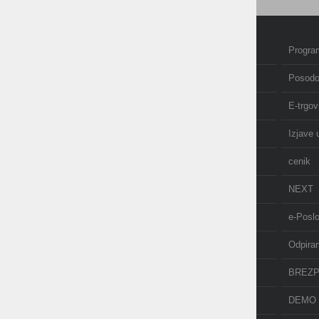
Domov
Program
Izobraževanje in tečaji
Posodo
Računovodstvo
E-trgov
O nas
Izjave 
AKCIJE
cenik
NOVICE
NEXT
API
e-Posl
POS terminal
Odpira
PDF-xchange
BREZP
TAXPHONE
DEMO 