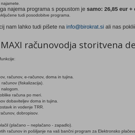
 najamete.
a najema programa s popustom je
samo: 26,85 eur +
ključene tudi posodobitve programa.
cij nam lahko tudi pišete na
info@birokrat.si
ali nas pokl
 MAXI računovodja storitvena d
funkcije:
ov, računov, e-računov, doma in tujina.
računov (fiskalizacija).
N nalogom.
oblike računa po meri.
ov dobaviteljev doma in tujina.
postavk in vodenje TRR.
računov, dobropisov.
.
lačil (plačano – neplačano - zapadlo).
jetih računov in pošiljanje na vaš bančni program za Elektronsko plačev