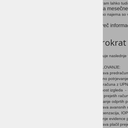
Računalniki
Program lahko tudi
Cena mesečneg
ESET Antivirus
V ceno najema so v
Ideja za DARILO
Za več informa
Strežniki
Birokrat
Tehtnice
Torbice in etuiji z logotipom
Vsebuje naslednje 
HP RAČUNALNIKI
POSLOVANJE:
Izdelava predračun
HP MONITORJI
Davčno potrjevanje 
Izpis računa z UP
HP TISKALNIKI
Možnost izgleda - 
Vnos prejetih račun
HP DODATKI
Zapiranje odprtih 
Izdelava avansnih 
Kompenzacija, IOP
Vodenje evidence p
Priprava plačil pre