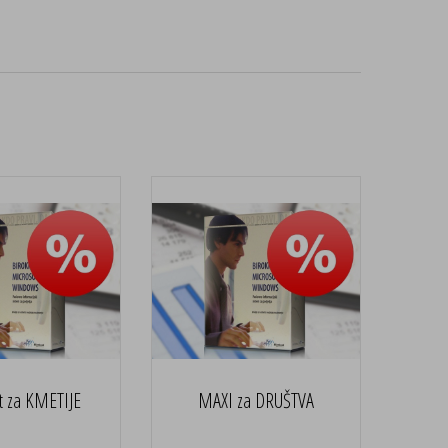
t za KMETIJE
MAXI za DRUŠTVA