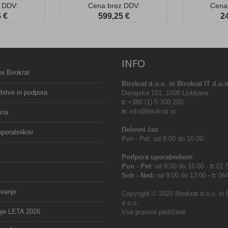
 DDV:
Cena brez DDV:
Cena
 €
599,25 €
2
INFO
i Birokrat
Birokrat
d.o.o. in Birokrat IT d.o.o
bitve in podpora
Dunajska 191, 1000 Ljubljana
t:
+386 (1) 5 300 200
e:
info@birokrat.si
ina
Delovni čas
uporabnikov
Pon - Pet: od 8:00 do 16:00
Podpora uporabnikom
Pon - Pet:
od 8:00 do 16:00 -
t:
01 5
Sob - Ned:
od 9:00 do 13:00 -
t:
064
ovanje
Copyright © 2020 Birokrat d.o.o. in 
d.o.o.
nje LETA 2026
Vse pravice pridržane