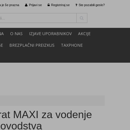
 je še prazna
Prijavi se
Registriraj se
Ste pozabili geslo?
NA
O NAS
IZJAVE UPORABNIKOV
AKCIJE
GE
BREZPLAČNI PREIZKUS
TAXPHONE
rat MAXI za vodenje
novodstva