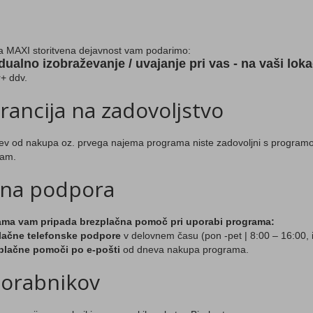
 MAXI storitvena dejavnost vam podarimo:
idualno izobraževanje / uvajanje pri vas - na vaši lokac
r+ ddv.
ancija na zadovoljstvo
ev od nakupa oz. prvega najema programa niste zadovoljni s progra
ram.
čna podpora
ama vam pripada brezplačna pomoč pri uporabi programa:
lačne telefonske podpore
v delovnem času (pon -pet | 8:00 – 16:00,
plačne pomoči po e-pošti
od dneva nakupa programa.
porabnikov