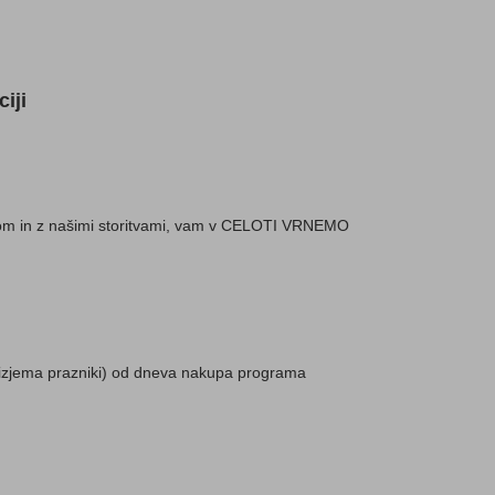
iji
mom in z našimi storitvami, vam v CELOTI VRNEMO
 izjema prazniki) od dneva nakupa programa