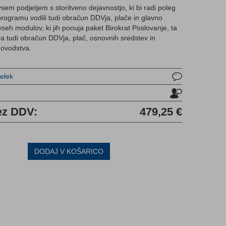
em podjetjem s storitveno dejavnostjo, ki bi radi poleg
programu vodili tudi obračun DDVja, plače in glavno
vseh modulov, ki jih ponuja paket Birokrat Poslovanje, ta
 tudi obračun DDVja, plač, osnovnih sredstev in
novodstva.
delek
u
ez DDV:
479,25 €
DODAJ V KOŠARICO