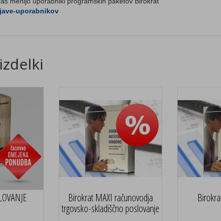
 nas menijo uporabniki programskih paketov Birokrat
zjave-uporabnikov
izdelki
SLOVANJE
Birokrat MAXI računovodja
Birokra
trgovsko-skladiščno poslovanje