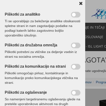
Piškotki za analitiko
Ti se uporabljajo za beleženje analitike obsikanosti
spletne strani in nam zagotavljajo podatke na
PROGRAMI BIROKRAT
IZOBRAŽEVANJE IN TEČAJI
podlagi katerih lahko zagotovimo boljšo
uporabniško izkušnjo.
CENIK
NOVICE
NEXT
API
E-POSLOVANJE
Piškotki za družabna omrežja
DEMO VERZIJE
POMOČ NA DALJAVO - ISL LIGHT 
Piškotki potrebni za vtičnike za deljenje vsebin iz
strani na socialna omrežja.
ZAGOTAV
Programski paketi Birokrat
Piškotki za komunikacijo na strani
Programski paketi Birokrat
Če imate ugodnejš
Piškotki omogočajo pirkaz, kontaktiranje in
POS - Davčna blagajna
komunikacijo preko komunikacijskega vtičnika na
Domov
Progra
Davčna blagajna Birokrat
strani.
paketi z račun. opremo
Piškotki za oglaševanje
Ordertab
So namenjeni targetiranemu oglaševanju glede na
pretekle uporabnikove aktvinosti na drugih
Tiskalniki - POS