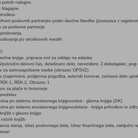
n potnih nalogov.
 blagajne.
stroškov.
ifrant poslovnih partnerjev preko davčne številke (povezava z registrom
 za poslovne partnerje.
poslovanja.
slovanja po stroškovnih mestih.
O:
včne knjige, priprava xml za oddajo na edavke.
/polovični delovni čas, detaširano delo, nerezident, 2.delodajalec, pog.
ov za samozapolsene osebe (obrazec OPSVZ)
 (najemnina, podjemna pogodba, avtorski honorar, začasno delo upoko
 REK-1, REK-2, Obrazec 1
ogov za plače in honorarje
sredstev.
tva po sistemu dvostavnega knjigovostva - glavna knjiga (GK)
tva po sistemu enostavnega knjigovodstava - knjiga prihodkov in od
knjižb v glavno knjigo
ročnih knjižb
lanca stanja, izkaz poslovnega izida, Izkaz finančnega izida, zaključni ra
stvari