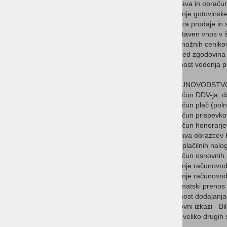
Izdelava in obraču
Vodenje gotovinske
Analiza prodaje in 
Enostaven vnos v š
Več možnih cenikov
Pregled zgodovina 
Možnost vodenja po
RAČUNOVODSTV
Obračun DDV-ja, da
Obračun plač (polni
Obračun prispevk
Obračun honorarjev
izdelava obrazcev
Izpis plačilnih nal
Obračun osnovnih 
Vodenje računovods
Vodenje računovods
Avtomatski prenos 
Možnost dodajanja 
Poslovni izkazi - Bi
in še veliko drugih 