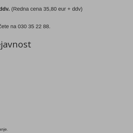
 ddv.
(Redna cena 35,80 eur + ddv)
ičete na 030 35 22 88.
ejavnost
anje.