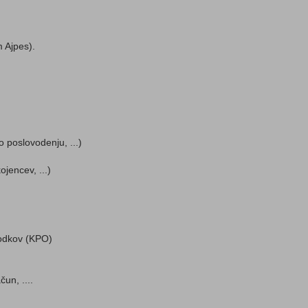
 Ajpes).
o poslovodenju, ...)
jencev, ...)
hodkov (KPO)
čun, ....