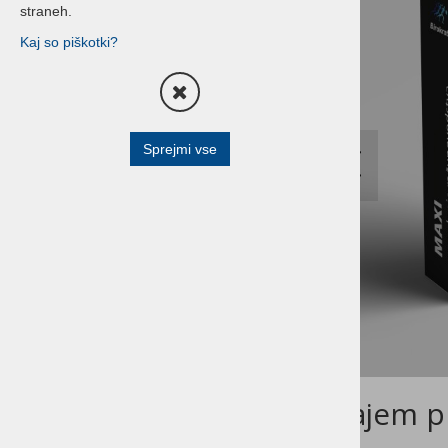
straneh.
Terminali za prevzeme, izdajo
Kaj so piškotki?
blaga in inventuro
Blagajniški predali
Čitalniki črtne kode
Sprejmi vse
All in one - POS Sistemi
All in one - Shuttle
POS prikazovalniki
Tablice
Pisarniški tiskalniki
HP POS Oprema
Buzzer sistemi
Najem p
Optični čitalci