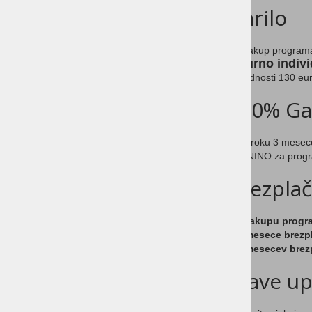
Darilo
Za nakup programa
3 - urno indiv
v vrednosti 130 eu
100% Gar
Če v roku 3 mesec
KUPNINO za prog
Brezpla
Pri nakupu progr
-
3 mesece brezp
-
6 mesecev brez
Izjave u