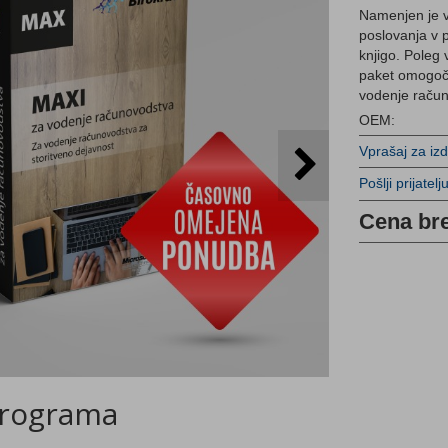
Namenjen je vs
poslovanja v 
knjigo. Poleg 
paket omogoča
vodenje raču
OEM:
Vprašaj za iz
Pošlji prijatelj
Cena br
rograma