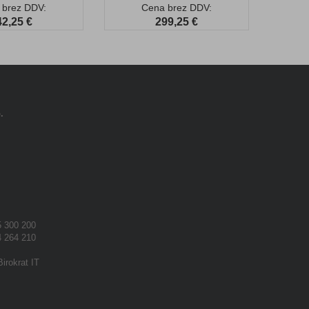
 brez DDV:
Cena brez DDV:
42,25 €
299,25 €
.
 300 200
 264 210
Birokrat IT