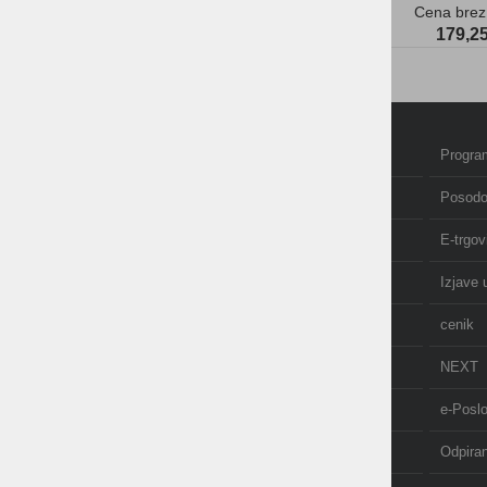
Cena brez
179,25
Domov
Program
Izobraževanje in tečaji
Posodo
Računovodstvo
E-trgov
O nas
Izjave 
AKCIJE
cenik
NOVICE
NEXT
API
e-Posl
POS terminal
Odpira