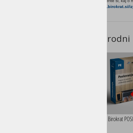
Preberite si, kaj o
www.birokrat.si/i
Sorodni 
Birokrat PO