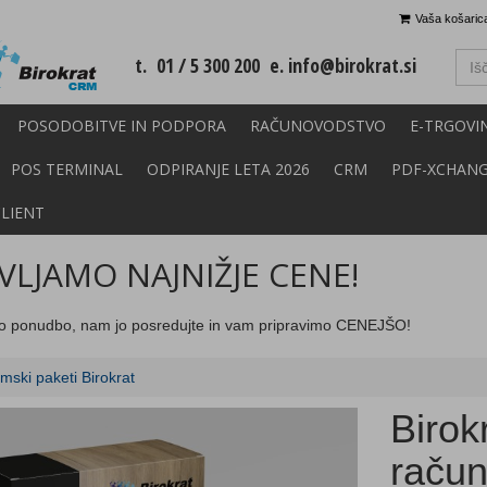
Vaša košarica
t. 01 / 5 300 200 e.
info@birokrat.si
POSODOBITVE IN PODPORA
RAČUNOVODSTVO
E-TRGOVI
POS TERMINAL
ODPIRANJE LETA 2026
CRM
PDF-XCHAN
CLIENT
LJAMO NAJNIŽJE CENE!
o ponudbo, nam jo posredujte in vam pripravimo CENEJŠO!
mski paketi Birokrat
Birok
raču