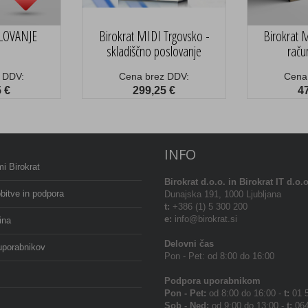
SLOVANJE
Birokrat MIDI Trgovsko -
Birokrat 
skladiščno poslovanje
raču
 DDV:
Cena brez DDV:
Cena
 €
299,25 €
4
INFO
i Birokrat
Birokrat
d.o.o. in Birokrat IT d.o.o
bitve in podpora
Dunajska 191, 1000 Ljubljana
t:
+386 (1) 5 300 200
e:
info@birokrat.si
ina
Delovni čas
uporabnikov
Pon - Pet: od 8:00 do 16:00
Podpora uporabnikom
Pon - Pet:
od 8:00 do 16:00 -
t:
01 5
Sob - Ned:
od 9:00 do 13:00 -
t:
064