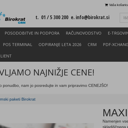
Vaša košarica
t. 01 / 5 300 200 e.
info@birokrat.si
POSODOBITVE IN PODPORA
RAČUNOVODSTVO
E-TRGOVI
POS TERMINAL
ODPIRANJE LETA 2026
CRM
PDF-XCHAN
CLIENT
LJAMO NAJNIŽJE CENE!
o ponudbo, nam jo posredujte in vam pripravimo CENEJŠO!
mski paketi Birokrat
MAXI
Namenjen vsem
skladiščnega 