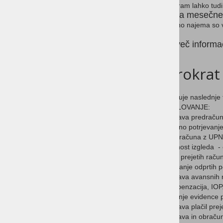
Računalniki
Program lahko tudi
Cena mesečneg
ESET Antivirus
V ceno najema so v
Ideja za DARILO
Za več informa
Strežniki
Birokra
Tehtnice
Torbice in etuiji z logotipom
Vsebuje naslednje 
POSLOVANJE:
HP RAČUNALNIKI
Izdelava predračun
Davčno potrjevanje 
HP MONITORJI
Izpis računa z UP
Možnost izgleda - 
HP TISKALNIKI
Vnos prejetih račun
Zapiranje odprtih 
HP DODATKI
Izdelava avansnih 
Kompenzacija, IOP
Vodenje evidence p
Priprava plačil pre
Izdelava in obraču