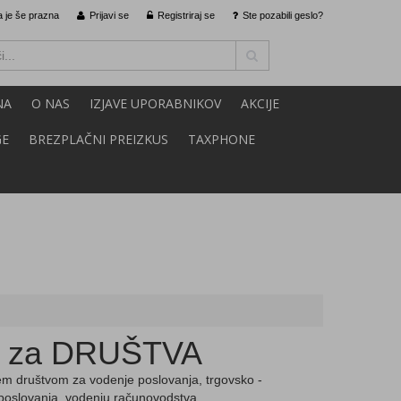
 je še prazna
Prijavi se
Registriraj se
Ste pozabili geslo?
NA
O NAS
IZJAVE UPORABNIKOV
AKCIJE
GE
BREZPLAČNI PREIZKUS
TAXPHONE
 za DRUŠTVA
 društvom za vodenje poslovanja, trgovsko -
poslovanja, vodenju računovodstva, .....