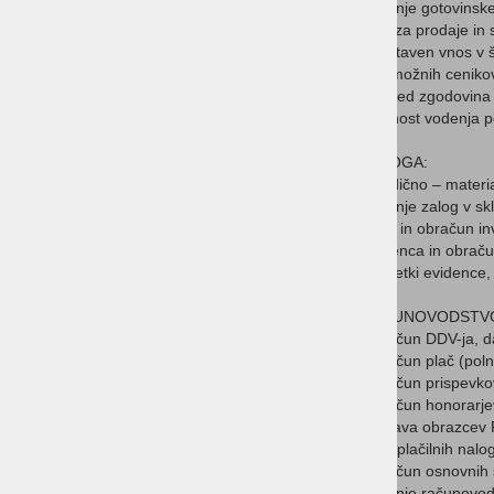
Vodenje gotovinske
Analiza prodaje in 
Enostaven vnos v š
Več možnih cenikov
Pregled zgodovina 
Možnost vodenja po
ZALOGA:
Skladično – materi
Vodenje zalog v skl
Vnos in obračun inv
Evidenca in obrač
Povzetki evidence, 
RAČUNOVODSTV
Obračun DDV-ja, da
Obračun plač (polni
Obračun prispevk
Obračun honorarjev
izdelava obrazcev
Izpis plačilnih nal
Obračun osnovnih 
Vodenje računovods