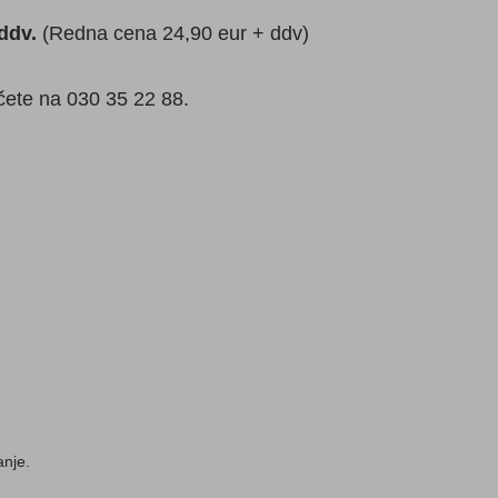
 ddv.
(Redna cena 24,90 eur + ddv)
ičete na 030 35 22 88.
anje.