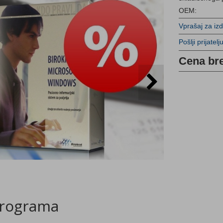
OEM:
Vprašaj za iz
Pošlji prijatelj
Cena br
rograma