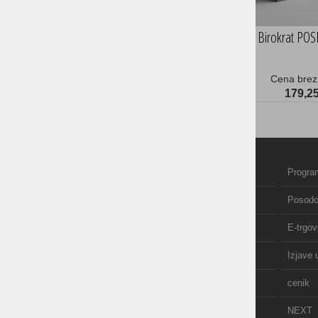
Birokrat PO
Cena brez
179,25
Domov
Program
Izobraževanje in tečaji
Posodo
Računovodstvo
E-trgov
O nas
Izjave 
AKCIJE
cenik
NOVICE
NEXT