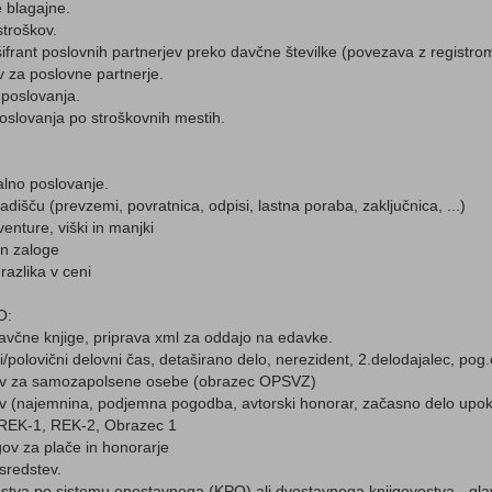
 blagajne.
stroškov.
ifrant poslovnih partnerjev preko davčne številke (povezava z registrom
 za poslovne partnerje.
poslovanja.
slovanja po stroškovnih mestih.
alno poslovanje.
adišču (prevzemi, povratnica, odpisi, lastna poraba, zaključnica, ...)
enture, viški in manjki
un zaloge
razlika v ceni
O:
včne knjige, priprava xml za oddajo na edavke.
/polovični delovni čas, detaširano delo, nerezident, 2.delodajalec, pog.
ov za samozapolsene osebe (obrazec OPSVZ)
 (najemnina, podjemna pogodba, avtorski honorar, začasno delo upoko
 REK-1, REK-2, Obrazec 1
ogov za plače in honorarje
sredstev.
tva po sistemu enostavnega (KPO) ali dvostavnega knjigovostva - gla