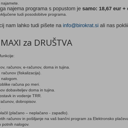
 najamete.
a najema programa s popustom je
samo: 18,67 eur +
ključene tudi posodobitve programa.
cij nam lahko tudi pišete na
info@birokrat.si
ali nas pokl
t MAXI za DRUŠTVA
funkcije:
ov, računov, e-računov, doma in tujina.
računov (fiskalizacija).
N nalogom.
oblike računa po meri.
ov dobaviteljev doma in tujina.
postavk in vodenje TRR.
računov, dobropisov.
.
lačil (plačano – neplačano - zapadlo).
jetih računov in pošiljanje na vaš bančni program za Elektronsko plačev
n potnih nalogov.