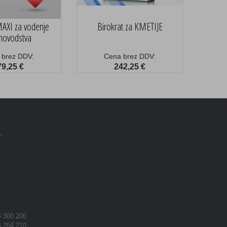
MAXI za vodenje
Birokrat za KMETIJE
novodstva
 brez DDV:
Cena brez DDV:
79,25 €
242,25 €
.
 300 200
 264 210