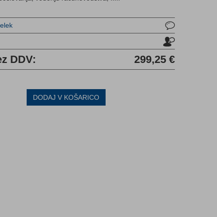
delek
u
ez DDV:
299,25 €
DODAJ V KOŠARICO