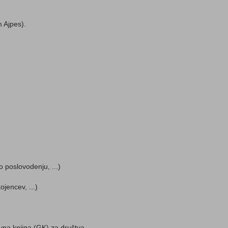
 Ajpes).
o poslovodenju, ...)
jencev, ...)
vna knjiga (GK) za društva