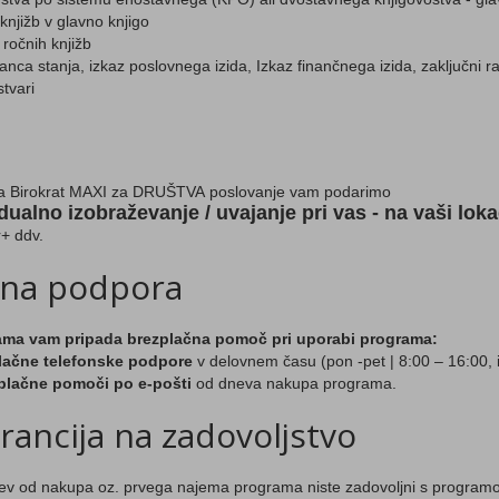
knjižb v glavno knjigo
ročnih knjižb
lanca stanja, izkaz poslovnega izida, Izkaz finančnega izida, zaključni ra
stvari
a Birokrat MAXI za DRUŠTVA poslovanje vam podarimo
idualno izobraževanje / uvajanje pri vas - na vaši lokac
r+ ddv.
čna podpora
ama vam pripada brezplačna pomoč pri uporabi programa:
lačne telefonske podpore
v delovnem času (pon -pet | 8:00 – 16:00,
plačne pomoči po e-pošti
od dneva nakupa programa.
ancija na zadovoljstvo
ev od nakupa oz. prvega najema programa niste zadovoljni s progra