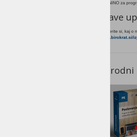
KUPNINO za prog
Izjave u
Preberite si, kaj o
www.birokrat.si/i
Sorodni 