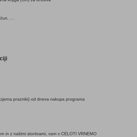
čun, ....
iji
 izjema prazniki) od dneva nakupa programa
mom in z našimi storitvami, vam v CELOTI VRNEMO