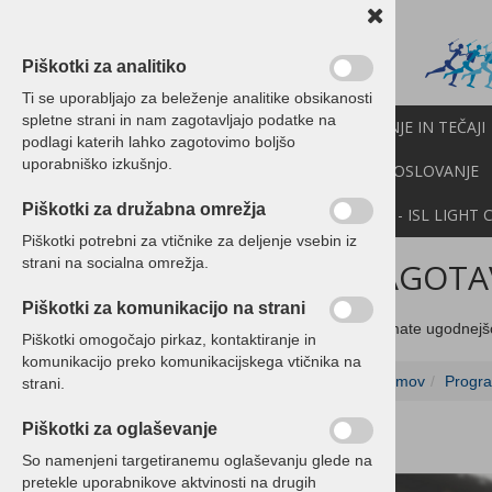
Piškotki za analitiko
Ti se uporabljajo za beleženje analitike obsikanosti
spletne strani in nam zagotavljajo podatke na
PROGRAMI BIROKRAT
IZOBRAŽEVANJE IN TEČAJI
podlagi katerih lahko zagotovimo boljšo
uporabniško izkušnjo.
CENIK
NOVICE
NEXT
API
E-POSLOVANJE
Piškotki za družabna omrežja
DEMO VERZIJE
POMOČ NA DALJAVO - ISL LIGHT 
Piškotki potrebni za vtičnike za deljenje vsebin iz
strani na socialna omrežja.
ZAGOTAV
Programski paketi Birokrat
Piškotki za komunikacijo na strani
Programski paketi Birokrat
Če imate ugodnejš
Piškotki omogočajo pirkaz, kontaktiranje in
POS - Davčna blagajna
komunikacijo preko komunikacijskega vtičnika na
Domov
Progra
Davčna blagajna Birokrat
strani.
paketi z račun. opremo
Piškotki za oglaševanje
Ordertab
So namenjeni targetiranemu oglaševanju glede na
pretekle uporabnikove aktvinosti na drugih
Tiskalniki - POS