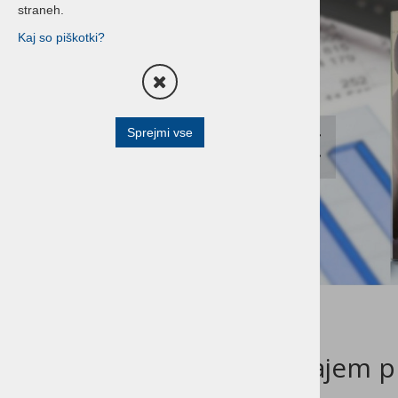
straneh.
Terminali za prevzeme, izdajo
Kaj so piškotki?
blaga in inventuro
Blagajniški predali
Čitalniki črtne kode
Sprejmi vse
All in one - POS Sistemi
All in one - Shuttle
POS prikazovalniki
Tablice
Pisarniški tiskalniki
HP POS Oprema
Buzzer sistemi
Najem p
Optični čitalci