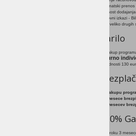
Avtomatski prenos 
Možnost dodajanja 
Poslovni izkazi - Bi
in še veliko drugih 
Darilo
Za nakup program
3 - urno indiv
v vrednosti 130 eu
Brezpla
Pri nakupu progr
-
3 mesece brezp
-
6 mesecev brez
100% Gar
Če v roku 3 mesec