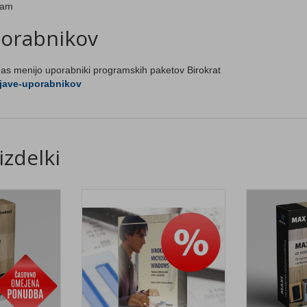
ram
porabnikov
 nas menijo uporabniki programskih paketov Birokrat
zjave-uporabnikov
izdelki