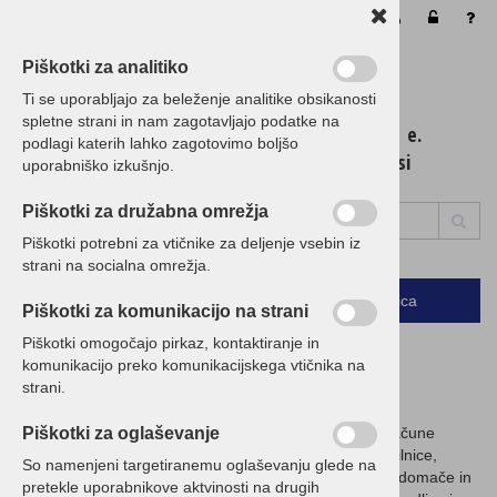
Vaša košarica je še prazna
Piškotki za analitiko
Ti se uporabljajo za beleženje analitike obsikanosti
spletne strani in nam zagotavljajo podatke na
t. 01 / 5 300 200 e.
podlagi katerih lahko zagotovimo boljšo
info@birokrat.si
uporabniško izkušnjo.
Piškotki za družabna omrežja
Piškotki potrebni za vtičnike za deljenje vsebin iz
strani na socialna omrežja.
Podrobno
Menu
Košarica
Piškotki za komunikacijo na strani
Piškotki omogočajo pirkaz, kontaktiranje in
Poslovanje
komunikacijo preko komunikacijskega vtičnika na
strani.
V meniju poslovanje lahko vnašate in izstavljate predračune
Piškotki za oglaševanje
(ponudbe), račune, avansne račune, dobropise, naročilnice,
So namenjeni targetiranemu oglaševanju glede na
prejete ponudbe in ostala obvestila, prejete račune za domače in
pretekle uporabnikove aktvinosti na drugih